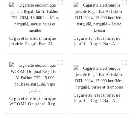
narguilé électronique
Al Wape Puff Fakher,
jetable Al Wape Puff
vente en gros, stylo
Fakher, saveur pastèque
vape – Fraise et
glacée
mangue
Cigarette électronique
Cigarette électronique
jetable Regal Bar Al
jetable Regal Bar Al
Fakher DTL 2024,
Fakher DTL 2024,
15 000 bouffées,
15 000 bouffées,
narguilé, saveur baies
narguilé, narguilé –
et menthe
Lucid Dream
Cigarette électronique
Cigarette électronique
jetable Regal Bar Al
WOOMI Original Regal
Fakher DTL 2024,
Bar Al Fakher DTL
15 000 bouffées,
15 000 bouffées,
narguilé, cerise et
narguilé, vape jetable
framboise