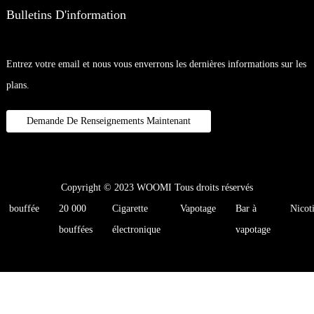
Bulletins D'information
Entrez votre email et nous vous enverrons les dernières informations sur les
plans.
Demande De Renseignements Maintenant
Copyright © 2023 WOOMI Tous droits réservés
bouffée
20 000
Cigarette
Vapotage
Bar à
Nicot
bouffées
électronique
vapotage