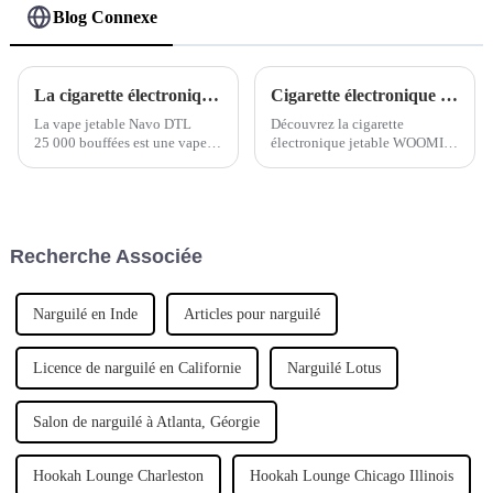
Blog Connexe
La cigarette électronique jetable Navo DTL 25 000 bouffées Shisha Hookah : une nouvelle référence en matière de vapotage de narguilé
Cigarette électronique WOOMI : la cigarette électronique jetable Lava Plus pour un avenir plus propre et plus sain
La vape jetable Navo DTL
Découvrez la cigarette
25 000 bouffées est une vape
électronique jetable WOOMI
haut de gamme de type
Lava Plus : la voie vers un
narguilé offrant jusqu'à 25 000
avenir plus propre et plus sain.
bouffées, conçue pour des
Profitez du confort ultime d'une
performances durables et
cigarette électronique jetable
personnalisables. Dotée d'un
de haute qualité. Commandez
Recherche Associée
débit réglable, d'une double
dès maintenant et lancez-
résistance mesh…
vous…
Narguilé en Inde
Articles pour narguilé
Licence de narguilé en Californie
Narguilé Lotus
Salon de narguilé à Atlanta, Géorgie
Hookah Lounge Charleston
Hookah Lounge Chicago Illinois