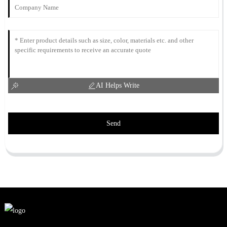
AI Helps Write
Send