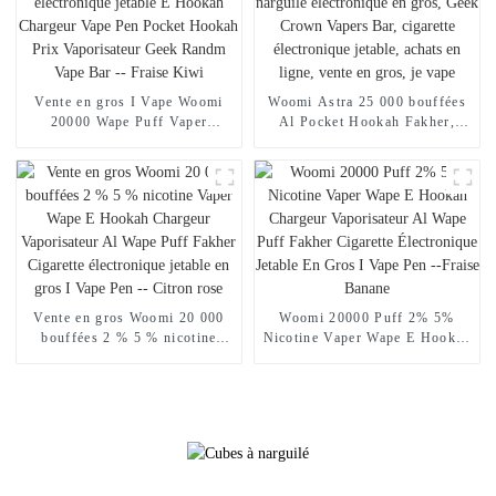
Mangue Pêche Pastèque
Vente en gros I Vape Woomi
Woomi Astra 25 000 bouffées
20000 Wape Puff Vaper
Al Pocket Hookah Fakher,
Cigarette électronique jetable E
chargeur de narguilé
Hookah Chargeur Vape Pen
électronique en gros, Geek
Pocket Hookah Prix
Crown Vapers Bar, cigarette
Vaporisateur Geek Randm Vape
électronique jetable, achats en
Bar -- Fraise Kiwi
ligne, vente en gros, je vape
Vente en gros Woomi 20 000
Woomi 20000 Puff 2% 5%
bouffées 2 % 5 % nicotine
Nicotine Vaper Wape E Hookah
Vaper Wape E Hookah
Chargeur Vaporisateur Al
Chargeur Vaporisateur Al
Wape Puff Fakher Cigarette
Wape Puff Fakher Cigarette
Électronique Jetable En Gros I
électronique jetable en gros I
Vape Pen --Fraise Banane
Vape Pen -- Citron rose