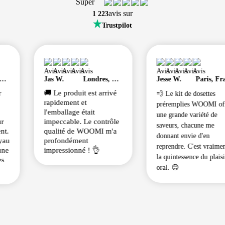
Super
avis sur
1 223
Trustpilot
Jas W.
Jesse W.
Londres, Royaume-Uni
Paris, France
GB
GB
G
🚚 Le produit est arrivé
💨 Le kit de dosettes
rapidement et
préremplies WOOMI offre
l'emballage était
une grande variété de
impeccable. Le contrôle
saveurs, chacune me
qualité de WOOMI m'a
donnant envie d'en
profondément
reprendre. C'est vraiment
impressionné ! 👌
la quintessence du plaisir
oral. 😊