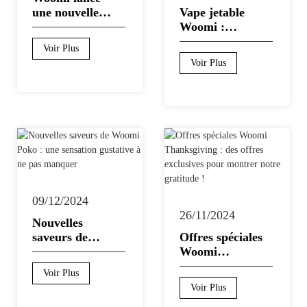
une nouvelle
Vape jetable
style de vie
27/04/2025
Arias
Voir Plus
vape pour 2025
Woomi :
moderne
À combien de
répandre la
Voir Plus
cigarettes
joie des fêtes
Voir Plus
équivaut une
aux vapoteurs
vape WOOMI
du monde
Arias
Voir Plus
Poko 18000
entier
Puffs ? Analyse
scientifique et
conformité à la
réglementation
européenne
09/12/2024
26/11/2024
Nouvelles
30/05/2024
28/05/2024
saveurs de
Offres spéciales
Woomi Poko :
Redéfinir le
Woomi
Améliorez
une sensation
vapotage avec
Thanksgiving :
votre
Voir Plus
gustative à ne
la vape jetable
des offres
expérience de
Voir Plus
pas manquer
rechargeable
exclusives pour
vapotage avec
Arias
Arias
Voir Plus
Voir Plus