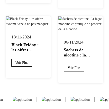
Woomi
montrer notre
les stylos à
gratitude !
vapotage
jetables Woomi
18/11/2024
06/11/2024
Black Friday :
2024-05-20
les offres
Sachets de
24/04/2024
Woomi Vape à
La cigarette
nicotine : la
ne pas
électronique
façon moderne
Allumez votre
Voir Plus
manquer
jetable
et pratique de
voyage avec les
Voir Plus
rechargeable
profiter de la
cigarettes
Arias
Voir Plus
ultime pour un
nicotine
électroniques
Arias
Voir Plus
vapotage
jetables Lush -
écologique
une sensation
inspirée de
l'espace