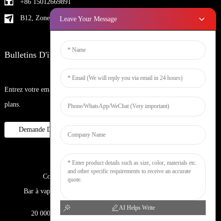
+86 15012669891
B12, Zone industrielle de Yintian Baoan, Shenzhen, Chine
Leave Your Message
Bulletins D'information
Entrez votre email et nous vous enverrons les dernières informations sur les
plans.
Demande De Renseignements Maintenant
Copyright © 2023 WOOMI Tous droits réservés
Bar à vapotage
Nicotine
DTL
Verre
Narguilé
AI Helps Write
20 000 bouffées
Cigarette électronique
Vapotage