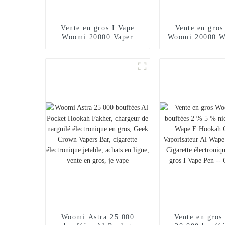
Vente en gros I Vape
Vente en gros
Woomi 20000 Vaper
Woomi 20000 W
Cigarette électronique
Vaper Cigar
jetable Chargeur de
électronique 
narguilé E Stylo Vape
Chargeur de n
Poche Narguilé
Stylo vape 
Vaporisateur Achats en
Narguilé Vapor
ligne Randm Vape --
Achats en lig
Mangue Pêche Pastèque
Vape -- Miam
Woomi Astra 25 000
Vente en gro