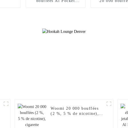
bouffées Al Pocket
20 000 bouff
Hookah Fakher, chargeur
5 % nicotine V
de narguilé électronique
E Hookah Ch
en gros, Geek Crown
Vaporisateur 
Vapers Bar, cigarette
Puff Fakher Ci
électronique jetable,
électronique je
achats en ligne, vente en
gros I Vape 
gros, je vape
Citron ro
0
Woomi 20 000 bouffées
(2 %, 5 % de nicotine),
cigarette électronique
jetable, chargeur pour