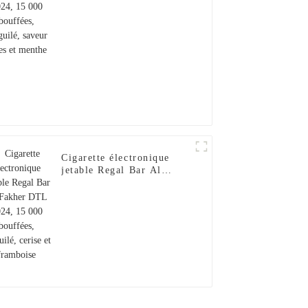
baies et menthe
Cigarette électronique
jetable Regal Bar Al
Fakher DTL 2024, 15 000
bouffées, narguilé, cerise
et framboise