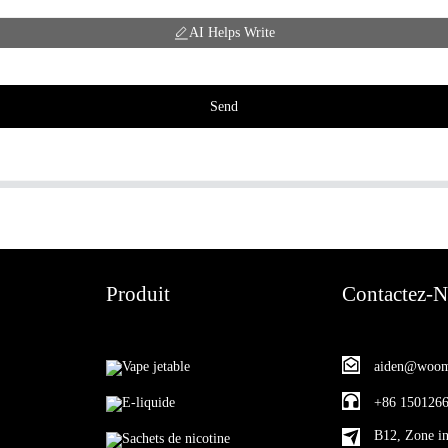
AI Helps Write
Send
Produit
Contactez-
Vape jetable
aiden@woom
E-liquide
+86 150126
B12, Zone in
Sachets de nicotine