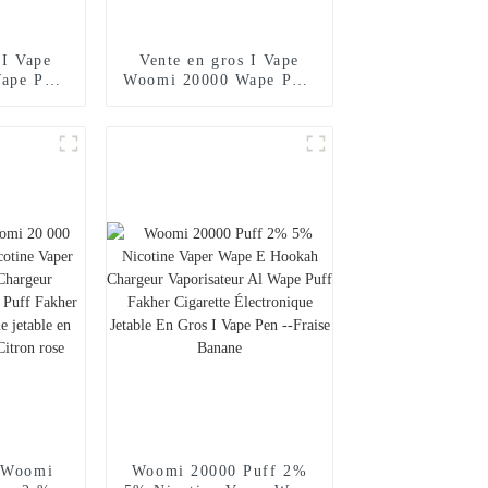
 I Vape
Vente en gros I Vape
ape Puff
Woomi 20000 Wape Puff
ette
Vaper Cigarette
jetable
électronique jetable E
arguilé
Hookah Chargeur Vape
Poche
Pen Pocket Hookah Prix
isateur
Vaporisateur Geek
ne Randm
Randm Vape Bar --
i Mint
Fraise Kiwi
s Woomi
Woomi 20000 Puff 2%