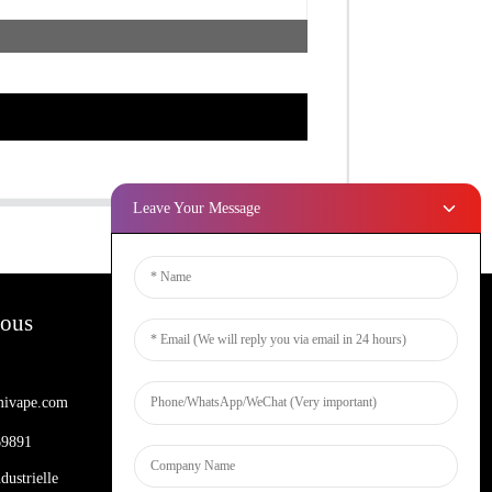
Leave Your Message
Nous
Bulletins D'information
ivape.com
Entrez votre email et nous vous
enverrons les dernières informations sur
69891
les plans.
dustrielle