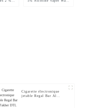
ées 2 %
5% Nicotine Vaper Wape
aper Wape
E Hookah Chargeur
argeur
Vaporisateur Al Wape
Al Wape
Puff Fakher Cigarette
garette
Électronique Jetable En
table en
Gros I Vape Pen --Fraise
Pen --
Banane
se
Cigarette électronique
jetable Regal Bar Al
Fakher DTL 2024, 15 000
bouffées, narguilé, saveur