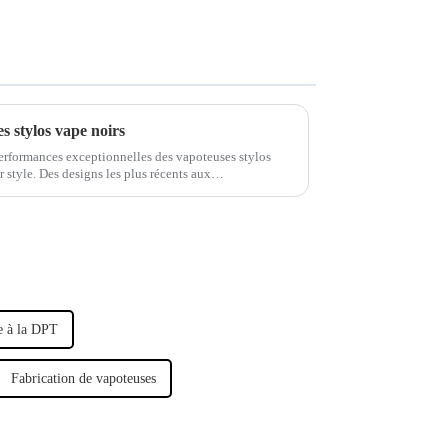
s stylos vape noirs
performances exceptionnelles des vapoteuses stylos
r style. Des designs les plus récents aux
ration révèle l'essence même de ces dernières…
 à la DPT
Fabrication de vapoteuses