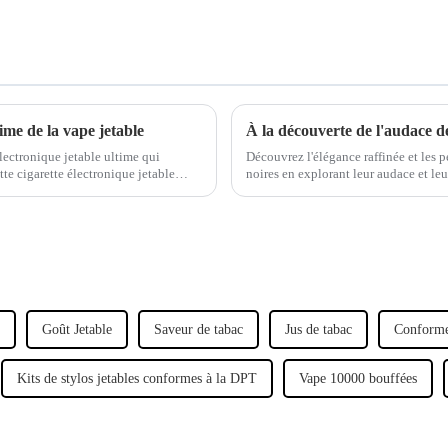
me de la vape jetable
À la découverte de l'audace de
ectronique jetable ultime qui
Découvrez l'élégance raffinée et les 
te cigarette électronique jetable
noires en explorant leur audace et leu
fonctionnalités premium, notre explo
Goût Jetable
Saveur de tabac
Jus de tabac
Conforme
Kits de stylos jetables conformes à la DPT
Vape 10000 bouffées