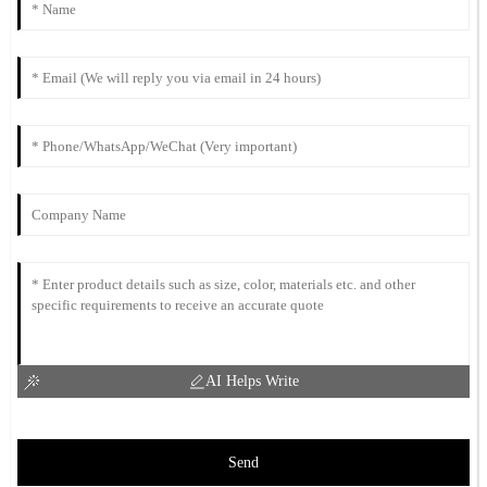
AI Helps Write
Send