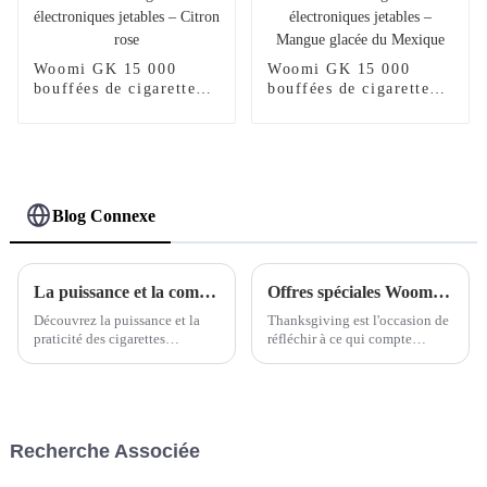
Woomi GK 15 000
Woomi GK 15 000
bouffées de cigarettes
bouffées de cigarettes
électroniques jetables –
électroniques jetables –
Citron rose
Mangue glacée du
Mexique
Blog Connexe
La puissance et la commodité des cigarettes électroniques jetables Woomi Imperial
Offres spéciales Woomi Thanksgiving : des offres exclusives pour montrer notre gratitude !
Découvrez la puissance et la
Thanksgiving est l'occasion de
praticité des cigarettes
réfléchir à ce qui compte
électroniques jetables Woomi
vraiment et d'exprimer notre
Imperial. Vivez une expérience
profonde gratitude. Chez
de vapotage ultime avec nos
Woomi, nous vous sommes
vapes jetables performantes et
extrêmement reconnaissants
élégantes.
pour votre confiance et votre
Recherche Associée
soutien, qui nous incitent à
innover et à offrir des résultats
exceptionnels.