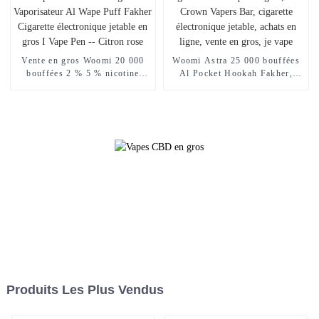
Vente en gros Woomi 20 000
Woomi Astra 25 000 bouffées
bouffées 2 % 5 % nicotine
Al Pocket Hookah Fakher,
Vaper Wape E Hookah
chargeur de narguilé
Chargeur Vaporisateur Al
électronique en gros, Geek
Wape Puff Fakher Cigarette
Crown Vapers Bar, cigarette
électronique jetable en gros I
électronique jetable, achats en
Vape Pen -- Citron rose
ligne, vente en gros, je vape
Produits Les Plus Vendus