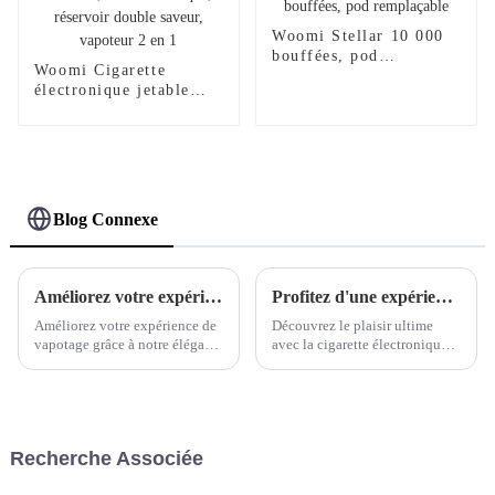
Woomi Stellar 10 000
bouffées, pod
Woomi Cigarette
remplaçable
électronique jetable
25 000 bouffées, boîte
numérique, réservoir
double saveur, vapoteur
2 en 1
Blog Connexe
Améliorez votre expérience de vapotage avec un emballage de cigarette électronique jetable élégant
Profitez d'une expérience de cigarette électronique luxueuse avec la cigarette électronique jetable WOOMI Cream
Améliorez votre expérience de
Découvrez le plaisir ultime
vapotage grâce à notre élégant
avec la cigarette électronique
emballage jetable pour
jetable WOOMI Cream.
cigarettes électroniques. Notre
Sublimez votre expérience de
emballage haut de gamme
vapotage grâce aux saveurs
rehausse non seulement l'attrait
luxueuses et à la praticité de la
de vos produits, mais garantit
cigarette électronique jetable
Recherche Associée
également praticité et
premium de WOOMI. Explor...
protection.