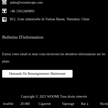
aiden@woomivape.com
+86 15012669891
B12, Zone industrielle de Yintian Baoan, Shenzhen, Chine
Bulletins D'information
Entrez votre email et nous vous enverrons les dernières informations sur les
plans.
Demande De Renseignements Maintenant
Copyright © 2023 WOOMI Tous droits réservés
bouffée
20 000
Cigarette
Vapotage
Bar à
Nicot