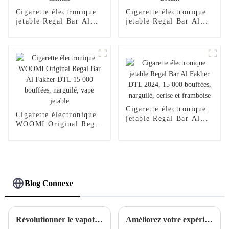
Cigarette électronique
Cigarette électronique
jetable Regal Bar Al
jetable Regal Bar Al
Fakher DTL 2024,
Fakher DTL 2024,
15 000 bouffées,
15 000 bouffées,
narguilé, saveur baies
narguilé, narguilé –
et menthe
Lucid Dream
Cigarette électronique
Cigarette électronique
jetable Regal Bar Al
WOOMI Original Regal
Fakher DTL 2024,
Bar Al Fakher DTL
15 000 bouffées,
15 000 bouffées,
narguilé, cerise et
narguilé, vape jetable
framboise
Blog Connexe
Révolutionner le vapotage avec les cigarettes électroniques jetables Woomi North : un changement radical pour la communauté du vapotage
Améliorez votre expérience de vapotage avec la cigarette électronique jetable Blue Raspberry de Woomi