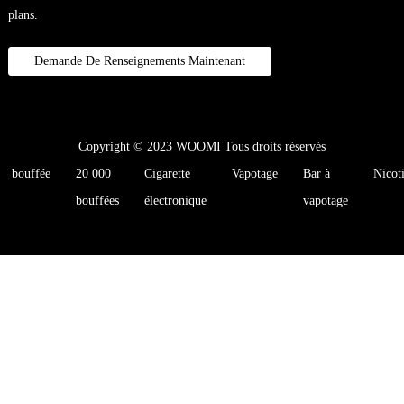
plans.
Demande De Renseignements Maintenant
Copyright © 2023 WOOMI Tous droits réservés
bouffée
20 000
Cigarette
Vapotage
Bar à
Nicot
bouffées
électronique
vapotage