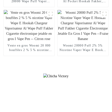
20000 Wape Puff Vaper
Al Pocket Hookah Fakher,
Cigarette électronique jetable E
chargeur de narguilé
Hookah Chargeur Vape Pen
électronique en gros, Geek
Pocket Hookah Prix
Crown Vapers Bar, cigarette
Vaporisateur Geek Randm Vape
électronique jetable, achats en
Bar -- Fraise Kiwi
ligne, vente en gros, je vape
Vente en gros Woomi 20 000
Woomi 20000 Puff 2% 5%
bouffées 2 % 5 % nicotine
Nicotine Vaper Wape E Hookah
Vaper Wape E Hookah
Chargeur Vaporisateur Al
Chargeur Vaporisateur Al
Wape Puff Fakher Cigarette
Wape Puff Fakher Cigarette
Électronique Jetable En Gros I
électronique jetable en gros I
Vape Pen --Fraise Banane
Vape Pen -- Citron rose