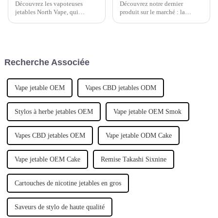
Découvrez les vapoteuses
Découvrez notre dernier
jetables North Vape, qui
produit sur le marché : la
révolutionnent l'expérience de
nouvelle cigarette électronique
vapotage et établissent une
jetable à la myrtille. Ce produit
nouvelle norme pour la
innovant offre une expérience
communauté des vapoteurs.
de vapotage rafraîchissante et
Ces vapoteuses jetables
délicieuse, établissant une
Recherche Associée
révolutionnaires offrent un
nouvelle norme en matière de
confort inégalé…
vapotage.
Vape jetable OEM
Vapes CBD jetables ODM
Stylos à herbe jetables OEM
Vape jetable OEM Smok
Vapes CBD jetables OEM
Vape jetable ODM Cake
Vape jetable OEM Cake
Remise Takashi Sixnine
Cartouches de nicotine jetables en gros
Saveurs de stylo de haute qualité