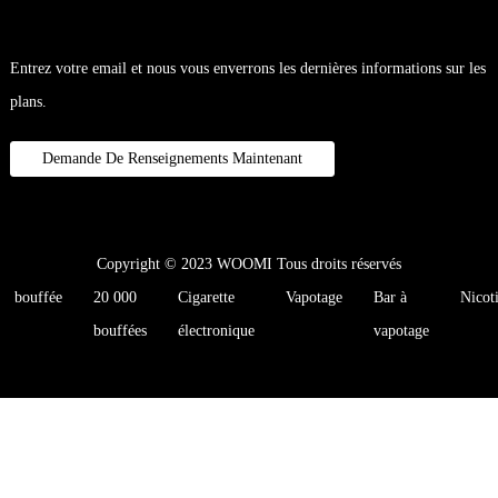
Entrez votre email et nous vous enverrons les dernières informations sur les
plans.
Demande De Renseignements Maintenant
Copyright © 2023 WOOMI Tous droits réservés
bouffée
20 000
Cigarette
Vapotage
Bar à
Nicot
bouffées
électronique
vapotage