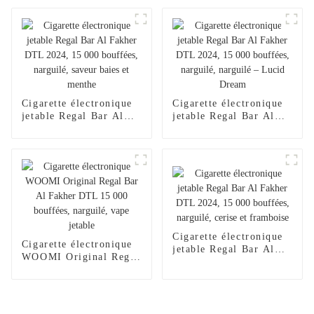
version améliorée
jetable, chargeur pour
(2024), chargeur pour
narguilé, saveur 2024,
narguilé électronique
Al Wape Puff Fakher,
jetable Al Wape Puff
vente en gros, stylo
Fakher, saveur pastèque
vape – Fraise et
glacée
mangue
Cigarette électronique
Cigarette électronique
jetable Regal Bar Al
jetable Regal Bar Al
Fakher DTL 2024,
Fakher DTL 2024,
15 000 bouffées,
15 000 bouffées,
narguilé, saveur baies
narguilé, narguilé –
et menthe
Lucid Dream
Cigarette électronique
Cigarette électronique
jetable Regal Bar Al
WOOMI Original Regal
Fakher DTL 2024,
Bar Al Fakher DTL
15 000 bouffées,
15 000 bouffées,
narguilé, cerise et
narguilé, vape jetable
framboise