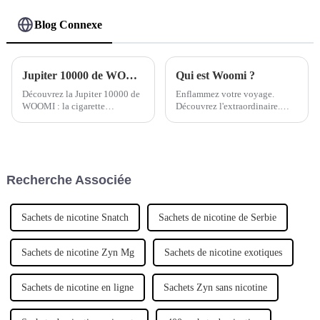
Blog Connexe
Jupiter 10000 de WOOMI : l'expérience ultime de la vape jetable
Qui est Woomi ?
Découvrez la Jupiter 10000 de
Enflammez votre voyage.
WOOMI : la cigarette
Découvrez l'extraordinaire.
électronique jetable ultime qui
Choisissez et fumez la vape
révolutionne le monde de la
jetable Woomi.
cigarette électronique. Cette
cigarette électronique jetable
haute performance offre des
Recherche Associée
performances inégalées…
Sachets de nicotine Snatch
Sachets de nicotine de Serbie
Sachets de nicotine Zyn Mg
Sachets de nicotine exotiques
Sachets de nicotine en ligne
Sachets Zyn sans nicotine