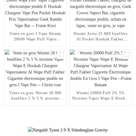
Randm Vape -- Miami Mint
en ligne Randm Vape --
Mangue Pêche Pastèque
Vente en gros I Vape Woomi
Woomi Astra 25 000 bouffées
20000 Wape Puff Vaper
Al Pocket Hookah Fakher,
Cigarette électronique jetable E
chargeur de narguilé
Hookah Chargeur Vape Pen
électronique en gros, Geek
Pocket Hookah Prix
Crown Vapers Bar, cigarette
Vaporisateur Geek Randm Vape
électronique jetable, achats en
Bar -- Fraise Kiwi
ligne, vente en gros, je vape
Vente en gros Woomi 20 000
Woomi 20000 Puff 2% 5%
bouffées 2 % 5 % nicotine
Nicotine Vaper Wape E Hookah
Vaper Wape E Hookah
Chargeur Vaporisateur Al
Chargeur Vaporisateur Al
Wape Puff Fakher Cigarette
Wape Puff Fakher Cigarette
Électronique Jetable En Gros I
électronique jetable en gros I
Vape Pen --Fraise Banane
Vape Pen -- Citron rose