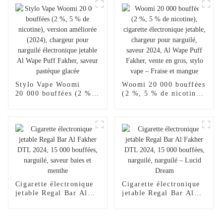
Cigarette Électronique
Al Wape Puff Fakher
Jetable En Gros I Vape
Cigarette électronique
Pen --Fraise Banane
jetable en gros I Vape
Pen -- Citron rose
Stylo Vape Woomi
Woomi 20 000 bouffées
20 000 bouffées (2 %,
(2 %, 5 % de nicotine),
5 % de nicotine),
cigarette électronique
version améliorée
jetable, chargeur pour
(2024), chargeur pour
narguilé, saveur 2024,
narguilé électronique
Al Wape Puff Fakher,
jetable Al Wape Puff
vente en gros, stylo
Fakher, saveur pastèque
vape – Fraise et
glacée
mangue
Cigarette électronique
Cigarette électronique
jetable Regal Bar Al
jetable Regal Bar Al
Fakher DTL 2024,
Fakher DTL 2024,
15 000 bouffées,
15 000 bouffées,
narguilé, saveur baies
narguilé, narguilé –