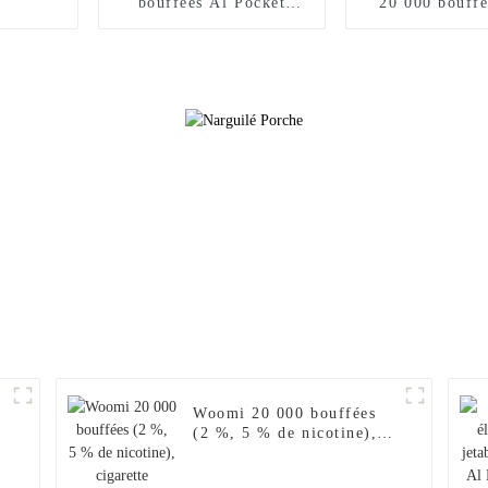
bouffées Al Pocket
20 000 bouff
Hookah Fakher, chargeur
5 % nicotine V
de narguilé électronique
E Hookah Ch
en gros, Geek Crown
Vaporisateur 
Vapers Bar, cigarette
Puff Fakher Ci
électronique jetable,
électronique je
achats en ligne, vente en
gros I Vape 
gros, je vape
Citron ro
0
Woomi 20 000 bouffées
(2 %, 5 % de nicotine),
cigarette électronique
jetable, chargeur pour