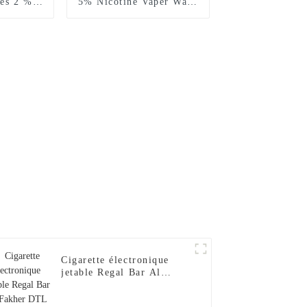
ées 2 %
5% Nicotine Vaper Wape
aper Wape
E Hookah Chargeur
argeur
Vaporisateur Al Wape
Al Wape
Puff Fakher Cigarette
garette
Électronique Jetable En
table en
Gros I Vape Pen --Fraise
Pen --
Banane
se
Cigarette électronique
jetable Regal Bar Al
Fakher DTL 2024, 15 000
bouffées, narguilé, saveur