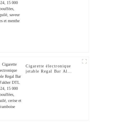
baies et menthe
Cigarette électronique
jetable Regal Bar Al
Fakher DTL 2024, 15 000
bouffées, narguilé, cerise
et framboise