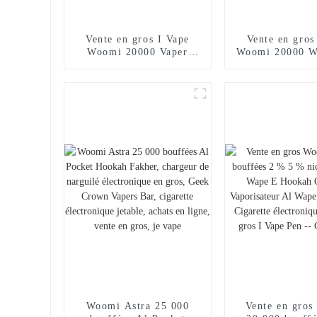
Vente en gros I Vape
Vente en gros
Woomi 20000 Vaper
Woomi 20000 W
Cigarette électronique
Vaper Cigar
jetable Chargeur de
électronique 
narguilé E Stylo Vape
Chargeur de n
Poche Narguilé
Stylo vape 
Vaporisateur Achats en
Narguilé Vapor
ligne Randm Vape --
Achats en lig
Mangue Pêche Pastèque
Vape -- Miam
Woomi Astra 25 000
Vente en gro