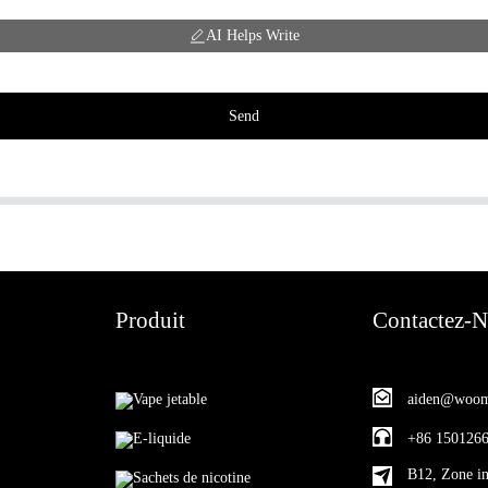
AI Helps Write
Send
Produit
Contactez-
Vape jetable
aiden@woom
E-liquide
+86 150126
B12, Zone in
Sachets de nicotine