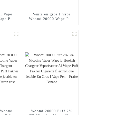
 I Vape
Vente en gros I Vape
ape Puff
Woomi 20000 Wape Puff
ette
Vaper Cigarette
jetable
électronique jetable E
arguilé
Hookah Chargeur Vape
Poche
Pen Pocket Hookah Prix
isateur
Vaporisateur Geek
ne Randm
Randm Vape Bar --
i Mint
Fraise Kiwi
s Woomi
Woomi 20000 Puff 2%