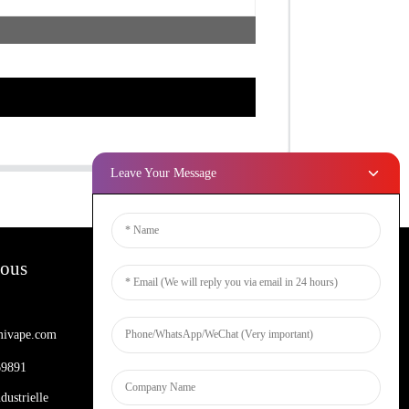
Leave Your Message
Nous
Bulletins D'information
ivape.com
Entrez votre email et nous vous
enverrons les dernières informations sur
69891
les plans.
dustrielle