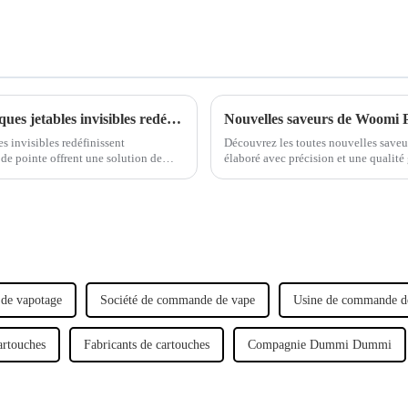
Innovation dévoilée : les cigarettes électroniques jetables invisibles redéfinissent l'expérience du vapotage
es invisibles redéfinissent
Découvrez les toutes nouvelles save
 de pointe offrent une solution de
élaboré avec précision et une qualité 
açon de vapoter.
 de vapotage
Société de commande de vape
Usine de commande d
artouches
Fabricants de cartouches
Compagnie Dummi Dummi