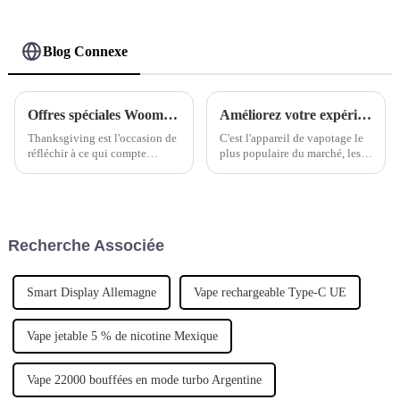
framboise
Blog Connexe
Offres spéciales Woomi Thanksgiving : des offres exclusives pour montrer notre gratitude !
Améliorez votre expérience de vapotage avec le Woomi Play 22000 !
Thanksgiving est l'occasion de
C'est l'appareil de vapotage le
réfléchir à ce qui compte
plus populaire du marché, les
vraiment et d'exprimer notre
clients s'extasiant sur ses
profonde gratitude. Chez
performances et sa commodité
Woomi, nous vous sommes
exceptionnelles.
extrêmement reconnaissants
pour votre confiance et votre
Recherche Associée
soutien, qui nous incitent à
innover et à offrir des résultats
exceptionnels.
Smart Display Allemagne
Vape rechargeable Type-C UE
Vape jetable 5 % de nicotine Mexique
Vape 22000 bouffées en mode turbo Argentine