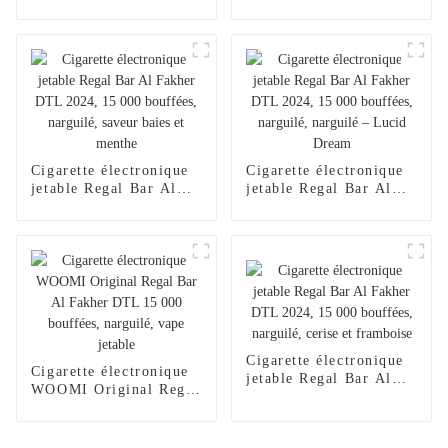
5 % de nicotine),
cigarette électronique
version améliorée
jetable, chargeur pour
(2024), chargeur pour
narguilé, saveur 2024,
narguilé électronique
Al Wape Puff Fakher,
jetable Al Wape Puff
vente en gros, stylo
Fakher, saveur pastèque
vape – Fraise et
glacée
mangue
Cigarette électronique
Cigarette électronique
jetable Regal Bar Al
jetable Regal Bar Al
Fakher DTL 2024,
Fakher DTL 2024,
15 000 bouffées,
15 000 bouffées,
narguilé, saveur baies
narguilé, narguilé –
et menthe
Lucid Dream
Cigarette électronique
Cigarette électronique
jetable Regal Bar Al
WOOMI Original Regal
Fakher DTL 2024,
Bar Al Fakher DTL
15 000 bouffées,
15 000 bouffées,
narguilé, cerise et
narguilé, vape jetable