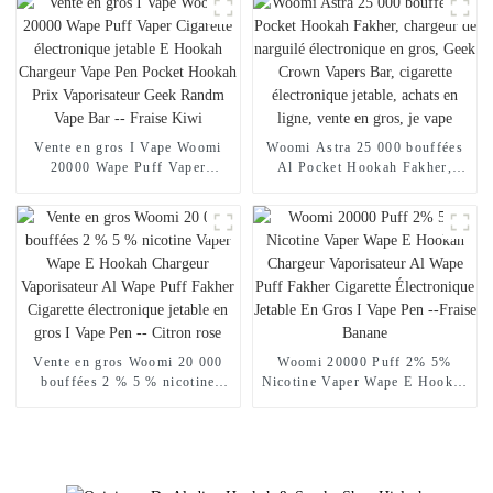
Vaporisateur Achats en ligne
Narguilé Vaporisateur Achats
Randm Vape -- Miami Mint
en ligne Randm Vape --
Mangue Pêche Pastèque
Vente en gros I Vape Woomi
Woomi Astra 25 000 bouffées
20000 Wape Puff Vaper
Al Pocket Hookah Fakher,
Cigarette électronique jetable E
chargeur de narguilé
Hookah Chargeur Vape Pen
électronique en gros, Geek
Pocket Hookah Prix
Crown Vapers Bar, cigarette
Vaporisateur Geek Randm Vape
électronique jetable, achats en
Bar -- Fraise Kiwi
ligne, vente en gros, je vape
Vente en gros Woomi 20 000
Woomi 20000 Puff 2% 5%
bouffées 2 % 5 % nicotine
Nicotine Vaper Wape E Hookah
Vaper Wape E Hookah
Chargeur Vaporisateur Al
Chargeur Vaporisateur Al
Wape Puff Fakher Cigarette
Wape Puff Fakher Cigarette
Électronique Jetable En Gros I
électronique jetable en gros I
Vape Pen --Fraise Banane
Vape Pen -- Citron rose