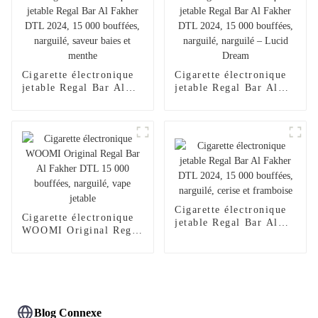
jetable Al Wape Puff
vente en gros, stylo
Fakher, saveur pastèque
vape – Fraise et
glacée
mangue
Cigarette électronique
Cigarette électronique
jetable Regal Bar Al
jetable Regal Bar Al
Fakher DTL 2024,
Fakher DTL 2024,
15 000 bouffées,
15 000 bouffées,
narguilé, saveur baies
narguilé, narguilé –
et menthe
Lucid Dream
Cigarette électronique
Cigarette électronique
jetable Regal Bar Al
WOOMI Original Regal
Fakher DTL 2024,
Bar Al Fakher DTL
15 000 bouffées,
15 000 bouffées,
narguilé, cerise et
narguilé, vape jetable
framboise
Blog Connexe