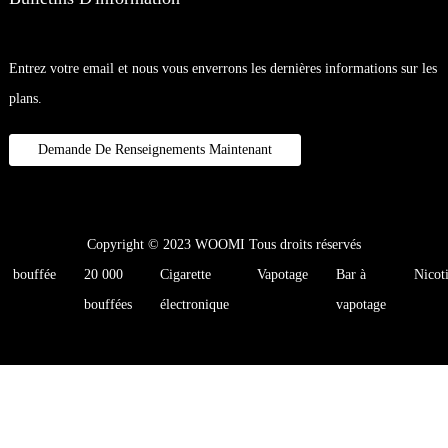
Entrez votre email et nous vous enverrons les dernières informations sur les
plans.
Demande De Renseignements Maintenant
Copyright © 2023 WOOMI Tous droits réservés
bouffée
20 000
Cigarette
Vapotage
Bar à
Nicot
bouffées
électronique
vapotage