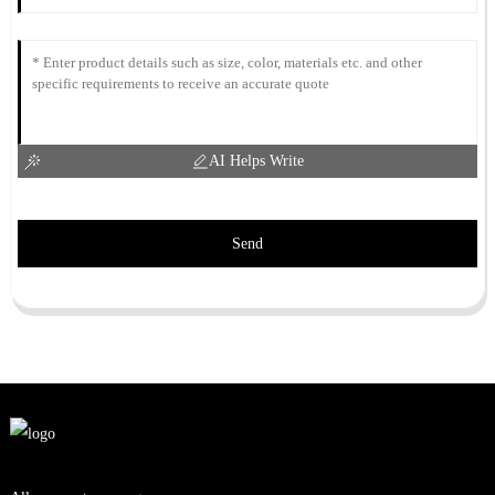
AI Helps Write
Send