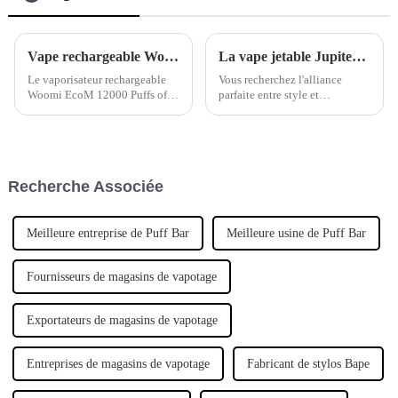
Vape rechargeable Woomi EcoM 12 000 bouffées : la dernière innovation en matière de vapotage
La vape jetable Jupiter 10000 Pop ultime pour le style et la fonctionnalité
Le vaporisateur rechargeable
Vous recherchez l'alliance
Woomi EcoM 12000 Puffs offre
parfaite entre style et
des performances durables, des
fonctionnalité dans une vape
fonctionnalités
jetable ? Découvrez la Jupiter
personnalisables et une
10000 Pop. Avec son design
conception respectueuse de
élégant et ses performances
l'environnement, ce qui en fait
exceptionnelles, cette vape est
Recherche Associée
le choix idéal pour une
un accessoire indispensable.
expérience de vapotage haut de
gamme.
Meilleure entreprise de Puff Bar
Meilleure usine de Puff Bar
Fournisseurs de magasins de vapotage
Exportateurs de magasins de vapotage
Entreprises de magasins de vapotage
Fabricant de stylos Bape