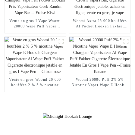
Vente en gros I Vape Woomi
Woomi Astra 25 000 bouffées
20000 Wape Puff Vaper
Al Pocket Hookah Fakher,
Cigarette électronique jetable E
chargeur de narguilé
Hookah Chargeur Vape Pen
électronique en gros, Geek
Pocket Hookah Prix
Crown Vapers Bar, cigarette
Vaporisateur Geek Randm Vape
électronique jetable, achats en
Bar -- Fraise Kiwi
ligne, vente en gros, je vape
Vente en gros Woomi 20 000
Woomi 20000 Puff 2% 5%
bouffées 2 % 5 % nicotine
Nicotine Vaper Wape E Hookah
Vaper Wape E Hookah
Chargeur Vaporisateur Al
Chargeur Vaporisateur Al
Wape Puff Fakher Cigarette
Wape Puff Fakher Cigarette
Électronique Jetable En Gros I
électronique jetable en gros I
Vape Pen --Fraise Banane
Vape Pen -- Citron rose