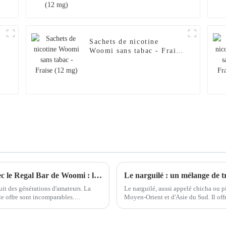
Sachets de nicotine
Woomi sans tabac - Fraise
(12 mg)
Améliorez votre expérience de vapotage avec le Regal Bar de Woomi : l'alternative ultime au narguilé
Le narguilé : un mélange de tr
uit des générations d'amateurs. La
Le narguilé, aussi appelé chicha ou pi
le offre sont incomparables.
Moyen-Orient et d'Asie du Sud. Il off
lue,…
variété de tabacs et de saveurs.