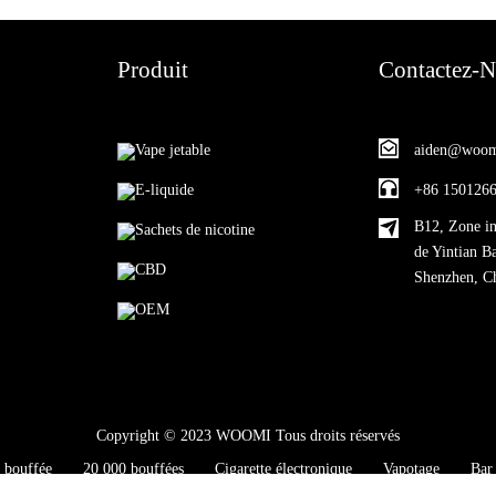
Produit
Contactez-
Vape jetable
aiden@woom
E-liquide
+86 150126
B12, Zone in
Sachets de nicotine
de Yintian B
CBD
Shenzhen, C
OEM
Copyright © 2023 WOOMI Tous droits réservés
bouffée
20 000 bouffées
Cigarette électronique
Vapotage
Bar