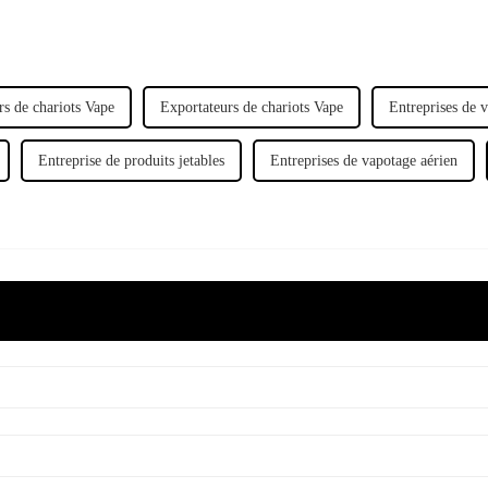
rs de chariots Vape
Exportateurs de chariots Vape
Entreprises de 
Entreprise de produits jetables
Entreprises de vapotage aérien