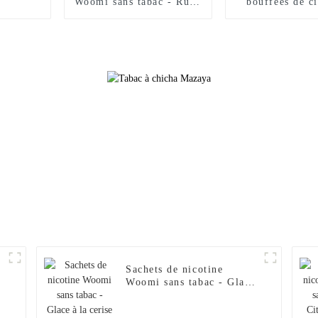
Woomi sans tabac - Ruby
bouffées de ci
Bery (12 mg)
électronique j
Tabac
Sachets de nicotine
Woomi sans tabac - Glace
à la cerise (12 mg)