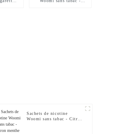
garette
Woomi sans tabac -
etable –
Banane (12 mg)
Sachets de nicotine
Woomi sans tabac - Citron
menthe (12 mg)