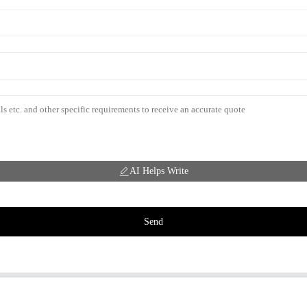
AI Helps Write
Send