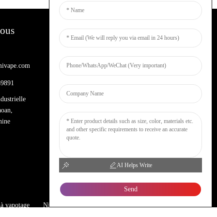
Nous
Bulletins D'information
ivape.com
Entrez votre email et nous vous
enverrons les dernières informations sur
69891
les plans.
dustrielle
aoan,
Demande De Renseignements Maintenant
hine
AI Helps Write
Send
 à vapotage
Nicotine
DTL
Verre
Narguilé