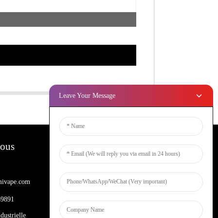
Leave Your Message
Nous
Bulletins D'information
ivape.com
Entrez votre email et nous vous
enverrons les dernières informations sur
69891
les plans.
dustrielle