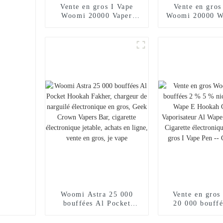
Vente en gros I Vape
Vente en gros
Woomi 20000 Vaper
Woomi 20000 W
Cigarette électronique
Vaper Cigar
jetable Chargeur de
électronique 
narguilé E Stylo Vape
Chargeur de n
Poche Narguilé
Stylo vape 
Vaporisateur Achats en
Narguilé Vapor
ligne Randm Vape --
Achats en lig
Mangue Pêche Pastèque
Vape -- Miam
Woomi Astra 25 000
Vente en gro
bouffées Al Pocket
20 000 bouff
Hookah Fakher, chargeur
5 % nicotine V
de narguilé électronique
E Hookah Ch