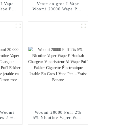
 I Vape
Vente en gros I Vape
ape Puff
Woomi 20000 Wape Puff
ette
Vaper Cigarette
jetable
électronique jetable E
arguilé
Hookah Chargeur Vape
Poche
Pen Pocket Hookah Prix
isateur
Vaporisateur Geek
ne Randm
Randm Vape Bar --
i Mint
Fraise Kiwi
s Woomi
Woomi 20000 Puff 2%
ées 2 %
5% Nicotine Vaper Wape
aper Wape
E Hookah Chargeur
argeur
Vaporisateur Al Wape