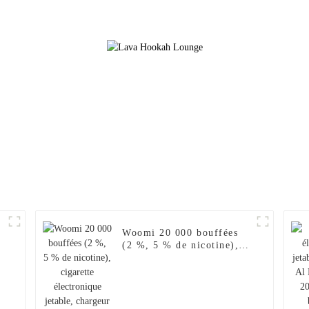
en gros, Geek Crown
Vaporisateur 
Vapers Bar, cigarette
Puff Fakher Ci
électronique jetable,
électronique je
achats en ligne, vente en
gros I Vape 
gros, je vape
Citron ro
0
Woomi 20 000 bouffées
(2 %, 5 % de nicotine),
cigarette électronique
jetable, chargeur pour
narguilé, saveur 2024, Al
Wape Puff Fakher, vente
en gros, stylo vape –