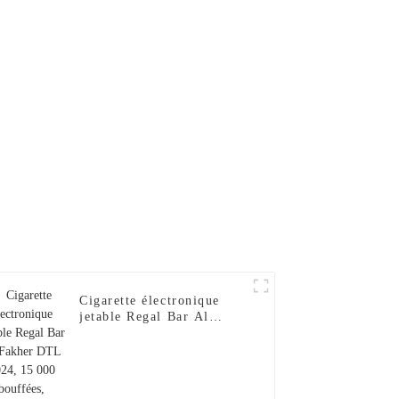
Al Wape
Puff Fakher Cigarette
garette
Électronique Jetable En
table en
Gros I Vape Pen --Fraise
Pen --
Banane
se
Cigarette électronique
jetable Regal Bar Al
Fakher DTL 2024, 15 000
bouffées, narguilé, saveur
baies et menthe