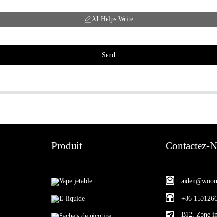
AI Helps Write
Send
Produit
Contactez-
Vape jetable
aiden@woom
E-liquide
+86 150126
B12, Zone in
Sachets de nicotine