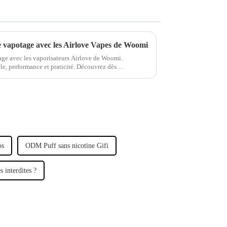
e vapotage avec les Airlove Vapes de Woomi
age avec les vaporisateurs Airlove de Woomi.
yle, performance et praticité. Découvrez dès
 de vapotage haut de gamme.
os
ODM Puff sans nicotine Gifi
s interdites ?