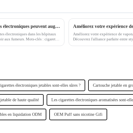
Une nouvelle étude montre que les cigarettes électroniques peuvent augmenter le taux de réussite du sevrage tabagique de 76 %.
Améliorez votre expérience d
ttes électroniques dans les hôpitaux
Améliorez votre expérience de vapot
poir aux fumeurs. Mots-clés : cigarettes
Découvrez l'alliance parfaite entre st
la santé, intervention hospitalière.
aujourd'hui notre gamme de produits
igarettes électroniques jetables sont-elles sûres ?
Cartouche jetable en gr
jetable de haute qualité
Les cigarettes électroniques aromatisées sont-elle
ables en liquidation ODM
OEM Puff sans nicotine Gifi