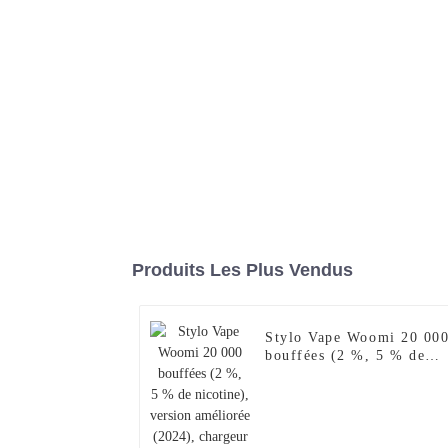
Produits Les Plus Vendus
Stylo Vape Woomi 20 00
bouffées (2 %, 5 % de
nicotine), version
améliorée (2024),
chargeur pour narguilé
électronique jetable Al
Wape Puff Fakher, saveur