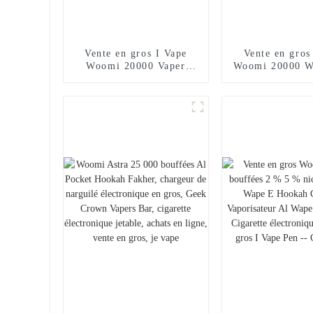
Vente en gros I Vape
Vente en gros
Woomi 20000 Vaper
Woomi 20000 W
Cigarette électronique
Vaper Cigar
jetable Chargeur de
électronique 
narguilé E Stylo Vape
Chargeur de n
Poche Narguilé
Stylo vape 
Vaporisateur Achats en
Narguilé Vapor
ligne Randm Vape --
Achats en lig
Mangue Pêche Pastèque
Vape -- Miam