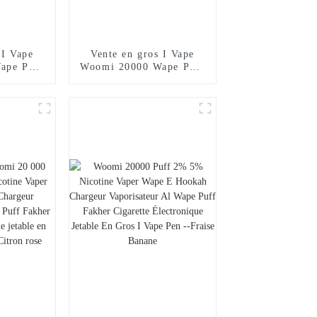
 I Vape
Vente en gros I Vape
ape Puff
Woomi 20000 Wape Puff
ette
Vaper Cigarette
jetable
électronique jetable E
arguilé
Hookah Chargeur Vape
Poche
Pen Pocket Hookah Prix
isateur
Vaporisateur Geek
ne Randm
Randm Vape Bar --
i Mint
Fraise Kiwi