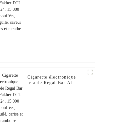
bouffées, narguilé, saveur
baies et menthe
Cigarette électronique
jetable Regal Bar Al
Fakher DTL 2024, 15 000
bouffées, narguilé, cerise
et framboise