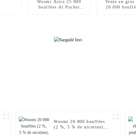
Woomi Astra 25 000
Vente en gro
bouffées Al Pocket
20 000 bouff
Hookah Fakher, chargeur
5 % nicotine V
de narguilé électronique
E Hookah Ch
en gros, Geek Crown
Vaporisateur 
Vapers Bar, cigarette
Puff Fakher Ci
électronique jetable,
électronique je
achats en ligne, vente en
gros I Vape 
gros, je vape
Citron ro
0
Woomi 20 000 bouffées
(2 %, 5 % de nicotine),
cigarette électronique