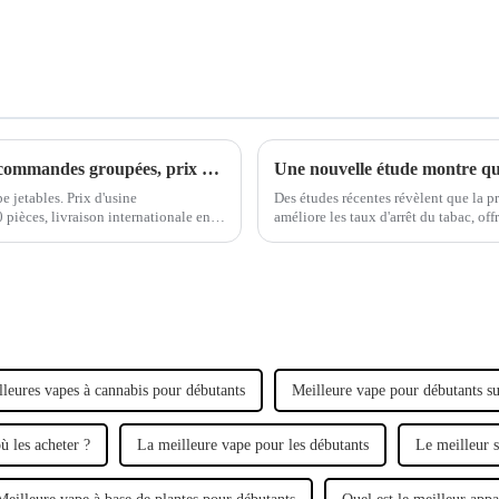
Stylos à vapotage jetables Woomi en gros : commandes groupées, prix direct usine et livraison rapide dans le monde entier
e jetables. Prix d'usine
Des études récentes révèlent que la p
pièces, livraison internationale en
améliore les taux d'arrêt du tabac, off
 dès maintenant !
électroniques, vapotage, sevrage tabag
lleures vapes à cannabis pour débutants
Meilleure vape pour débutants s
ù les acheter ?
La meilleure vape pour les débutants
Le meilleur 