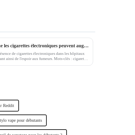
Une nouvelle étude montre que les cigarettes électroniques peuvent augmenter le taux de réussite du sevrage tabagique de 76 %.
résence de cigarettes électroniques dans les hôpitaux
rant ainsi de l'espoir aux fumeurs. Mots-clés : cigarettes
ique, impact sur la santé, intervention hospitalière.
ur Reddit
stylo vape pour débutants