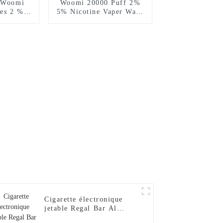
s Woomi
Woomi 20000 Puff 2%
ées 2 %
5% Nicotine Vaper Wape
aper Wape
E Hookah Chargeur
argeur
Vaporisateur Al Wape
Al Wape
Puff Fakher Cigarette
garette
Électronique Jetable En
table en
Gros I Vape Pen --Fraise
Pen --
Banane
se
Cigarette électronique
jetable Regal Bar Al
Fakher DTL 2024, 15 000