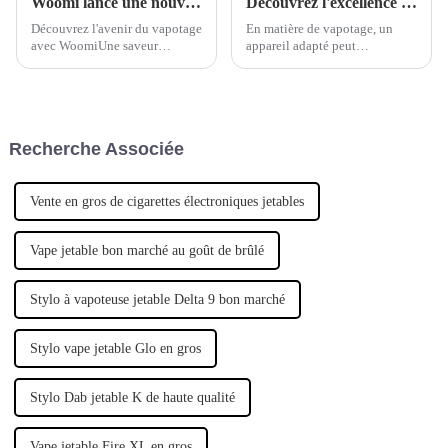
Woomi lance une nouvelle vape pour 2025
Découvrez l'excellence de Woomi Regal Bar : Vapes jetables DTL 15 000 bouffées
Découvrez l'avenir du vapotage
En matière de vapotage, un
avec WoomiUne saveur
appareil adapté peut
inégalée, un design intelligent
considérablement améliorer
et une personnalisation ultime :
votre expérience. Découvrez
découvrez la vape jetable
les vapoteuses jetables Woomi
Woomi maintenant !
15 000 bouffées, conçues pour
les vapoteurs expérimentés
Recherche Associée
comme pour les débutants.
Vente en gros de cigarettes électroniques jetables
Vape jetable bon marché au goût de brûlé
Stylo à vapoteuse jetable Delta 9 bon marché
Stylo vape jetable Glo en gros
Stylo Dab jetable K de haute qualité
Vape jetable Fire XL en gros