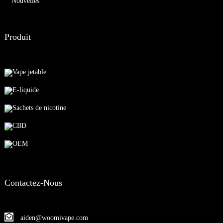
Nouvelles
Produit
Vape jetable
E-liquide
Sachets de nicotine
CBD
OEM
Contactez-Nous
aiden@woomivape.com