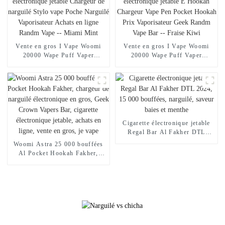
Mangue Pêche Pastèque
Vente en gros I Vape Woomi
Vente en gros I Vape Woomi
20000 Wape Puff Vaper
20000 Wape Puff Vaper
Cigarette électronique jetable
Cigarette électronique jetable E
Chargeur de narguilé Stylo
Hookah Chargeur Vape Pen
vape Poche Narguilé
Pocket Hookah Prix
Vaporisateur Achats en ligne
Vaporisateur Geek Randm Vape
Randm Vape -- Miami Mint
Bar -- Fraise Kiwi
Cigarette électronique jetable
Regal Bar Al Fakher DTL
2024, 15 000 bouffées,
Woomi Astra 25 000 bouffées
narguilé, saveur baies et
Al Pocket Hookah Fakher,
menthe
chargeur de narguilé
électronique en gros, Geek
Crown Vapers Bar, cigarette
électronique jetable, achats en
ligne, vente en gros, je vape