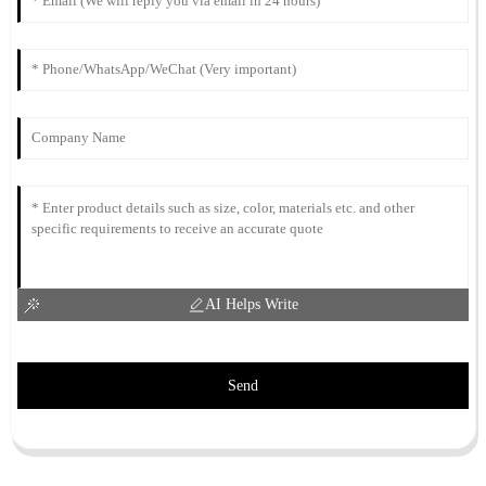
AI Helps Write
Send