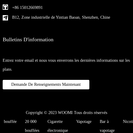
+86 15012669891
B12, Zone industrielle de Yintian Baoan, Shenzhen, Chine
Bulletins D'information
Entrez votre email et nous vous enverrons les dernières informations sur les
plans.
Demande De Renseignements Maintenant
Copyright © 2023 WOOMI Tous droits réservés
bouffée
20 000
Cigarette
Vapotage
Bar à
Nicot
bouffées
électronique
vapotage