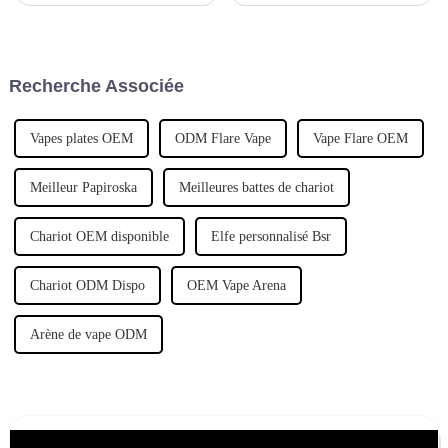
fonctionner ?
narguilé offrant jusqu'à 25 000
bouffées, conçue pour des
performances durables et
personnalisables. Dotée d'un
Recherche Associée
débit réglable, d'une double
résistance mesh…
Vapes plates OEM
ODM Flare Vape
Vape Flare OEM
Meilleur Papiroska
Meilleures battes de chariot
Chariot OEM disponible
Elfe personnalisé Bsr
Chariot ODM Dispo
OEM Vape Arena
Arène de vape ODM