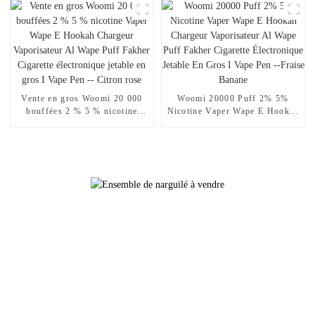
Pocket Hookah Prix
Crown Vapers Bar, cigarette
Vaporisateur Geek Randm Vape
électronique jetable, achats en
Bar -- Fraise Kiwi
ligne, vente en gros, je vape
Vente en gros Woomi 20 000
Woomi 20000 Puff 2% 5%
bouffées 2 % 5 % nicotine
Nicotine Vaper Wape E Hookah
Vaper Wape E Hookah
Chargeur Vaporisateur Al
Chargeur Vaporisateur Al
Wape Puff Fakher Cigarette
Wape Puff Fakher Cigarette
Électronique Jetable En Gros I
électronique jetable en gros I
Vape Pen --Fraise Banane
Vape Pen -- Citron rose