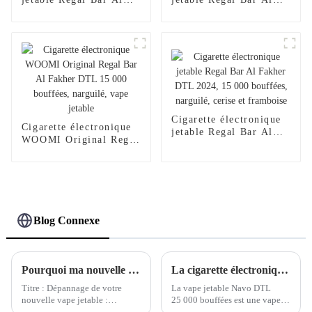
Fakher DTL 2024,
Fakher DTL 2024,
15 000 bouffées,
15 000 bouffées,
narguilé, saveur baies
narguilé, narguilé –
et menthe
Lucid Dream
Cigarette électronique
Cigarette électronique
jetable Regal Bar Al
WOOMI Original Regal
Fakher DTL 2024,
Bar Al Fakher DTL
15 000 bouffées,
15 000 bouffées,
narguilé, cerise et
narguilé, vape jetable
framboise
Blog Connexe
Pourquoi ma nouvelle vape jetable ne fonctionne pas ?
La cigarette électronique jetable Navo DTL 25 000 bouffées Shisha Hookah : une nouvelle référence en matière de vapotage de narguilé
Titre : Dépannage de votre
La vape jetable Navo DTL
nouvelle vape jetable :
25 000 bouffées est une vape
pourquoi peut-elle ne pas
haut de gamme de type