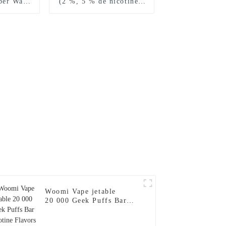
per Wape
(2 %, 5 % de nicotine),
argeur
cigarette électronique
Al Wape
jetable, chargeur pour
garette
narguilé, saveur 2024,
table En
Al Wape Puff Fakher,
 --Fraise
vente en gros, stylo vape
– Fraise et mangue
Woomi Vape jetable
20 000 Geek Puffs Bar
Nicotine Flavors 20 000
Al Vape Fakher Cigarette