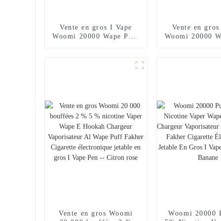
Vente en gros I Vape
Vente en gros
Woomi 20000 Wape Puff
Woomi 20000 W
Vaper Cigarette
Vaper Cigar
électronique jetable
électronique j
Chargeur de narguilé
Hookah Charge
Stylo vape Poche
Pen Pocket Hoo
Narguilé Vaporisateur
Vaporisateu
Achats en ligne Randm
Randm Vape 
Vape -- Miami Mint
Fraise K
Vente en gros Woomi
Woomi 20000 