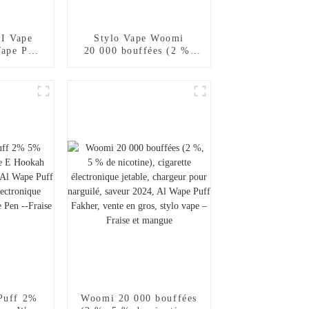
 I Vape
Stylo Vape Woomi
ape Puff
20 000 bouffées (2 %,
ette
5 % de nicotine),
etable E
version améliorée
ur Vape
(2024), chargeur pour
kah Prix
narguilé électronique
r Geek
jetable Al Wape Puff
Bar --
Fakher, saveur pastèque
iwi
glacée
Puff 2%
Woomi 20 000 bouffées