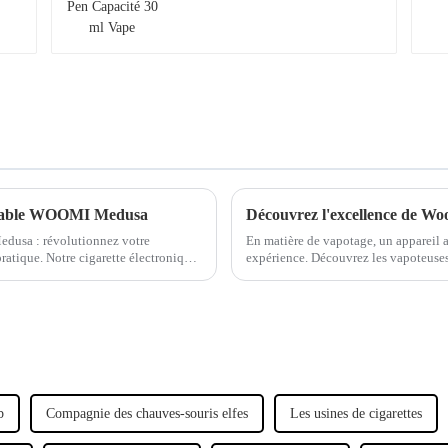
 jetable WOOMI Medusa
edusa : révolutionnez votre
En matière de vapotage, un appareil 
ratique. Notre cigarette électronique
expérience. Découvrez les vapoteuse
vapoteurs expérimentés comme pour l
b
Compagnie des chauves-souris elfes
Les usines de cigarettes