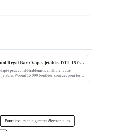
Découvrez l'excellence de Woomi Regal Bar : Vapes jetables DTL 15 000 bouffées
adapté peut considérablement améliorer votre
s jetables Woomi 15 000 bouffées, conçues pour les
es débutants.
Fournisseurs de cigarettes électroniques