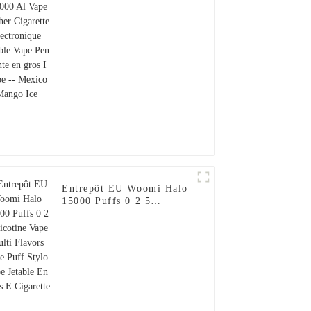
électronique jetable Vape
Pen Vente en gros I Vape
-- Mexico Mango Ice
Entrepôt EU Woomi Halo
15000 Puffs 0 2 5
Nicotine Vape Multi
Flavors Vape Puff Stylo
Vape Jetable En Gros E
Cigarette