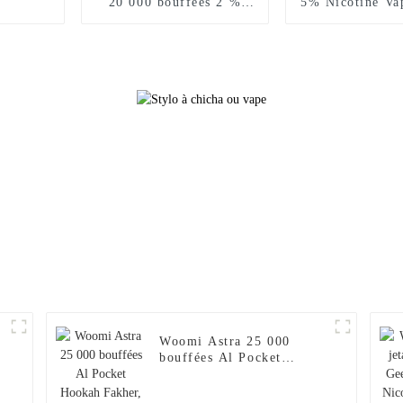
20 000 bouffées 2 %
5% Nicotine Va
5 % nicotine Vaper Wape
E Hookah Ch
E Hookah Chargeur
Vaporisateur 
Vaporisateur Al Wape
Puff Fakher Ci
Puff Fakher Cigarette
Électronique Je
électronique jetable en
Gros I Vape Pen
gros I Vape Pen --
Banane
Citron rose
Woomi Astra 25 000
bouffées Al Pocket
Hookah Fakher, chargeur
de narguilé électronique