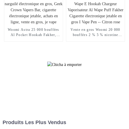
Randm Vape -- Miami Mint
Bar -- Fraise Kiwi
Woomi Astra 25 000 bouffées
Vente en gros Woomi 20 000
Al Pocket Hookah Fakher,
bouffées 2 % 5 % nicotine
chargeur de narguilé
Vaper Wape E Hookah
électronique en gros, Geek
Chargeur Vaporisateur Al
Crown Vapers Bar, cigarette
Wape Puff Fakher Cigarette
électronique jetable, achats en
électronique jetable en gros I
ligne, vente en gros, je vape
Vape Pen -- Citron rose
Produits Les Plus Vendus