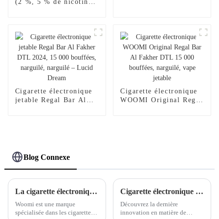
Fakher DTL 2024,
(2 %, 5 % de nicotine),
15 000 bouffées,
cigarette électronique
narguilé, saveur baies
jetable, chargeur pour
et menthe
narguilé, saveur 2024,
Al Wape Puff Fakher,
vente en gros, stylo
vape – Fraise et
mangue
Cigarette électronique
Cigarette électronique
jetable Regal Bar Al
WOOMI Original Regal
Fakher DTL 2024,
Bar Al Fakher DTL
15 000 bouffées,
15 000 bouffées,
narguilé, narguilé –
narguilé, vape jetable
Lucid Dream
Blog Connexe
La cigarette électronique jetable rechargeable ultime pour un vapotage écologique
Cigarette électronique jetable Packwoods X Runtz 2 g - Vape jetable Woomi
Woomi est une marque
Découvrez la dernière
spécialisée dans les cigarettes
innovation en matière de