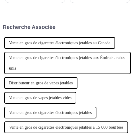
électroniques, proposant une
vapotage avec la cigarette
variété de produits aux designs
électronique jetable
et saveurs variés. L'un de leurs
Packwoods X Runtz 2 g et la
produits phares est la Woomi
cigarette électronique jetable
Vape, une cigarette
Woomi. Découvrez la praticité
Recherche Associée
électronique rechargeable.
et la saveur de ces cigarettes
électroniques de pointe.
Vente en gros de cigarettes électroniques jetables au Canada
Vente en gros de cigarettes électroniques jetables aux Émirats arabes
unis
Distributeur en gros de vapes jetables
Vente en gros de vapes jetables vides
Vente en gros de cigarettes électroniques jetables
Vente en gros de cigarettes électroniques jetables à 15 000 bouffées