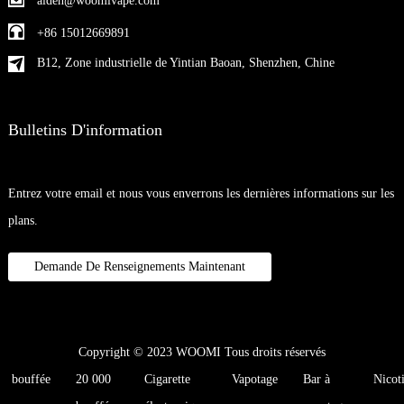
aiden@woomivape.com
+86 15012669891
B12, Zone industrielle de Yintian Baoan, Shenzhen, Chine
Bulletins D'information
Entrez votre email et nous vous enverrons les dernières informations sur les
plans.
Demande De Renseignements Maintenant
Copyright © 2023 WOOMI Tous droits réservés
bouffée
20 000
Cigarette
Vapotage
Bar à
Nicot