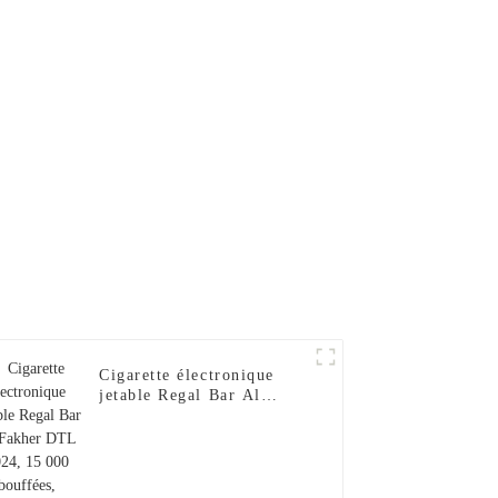
Al Wape
Puff Fakher Cigarette
garette
Électronique Jetable En
table en
Gros I Vape Pen --Fraise
Pen --
Banane
se
Cigarette électronique
jetable Regal Bar Al
Fakher DTL 2024, 15 000
bouffées, narguilé, saveur
baies et menthe