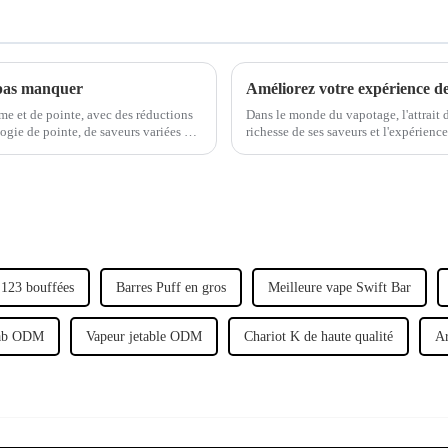
 pas manquer
e et de pointe, avec des réductions
Dans le monde du vapotage, l'attrait 
ogie de pointe, de saveurs variées et
richesse de ses saveurs et l'expérienc
Cependant, à mesure que l'industrie
 123 bouffées
Barres Puff en gros
Meilleure vape Swift Bar
Dab ODM
Vapeur jetable ODM
Chariot K de haute qualité
Ar