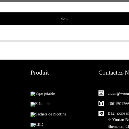
Send
Produit
Contactez-
Vape jetable
aiden@woom
E-liquide
+86 150126
B12, Zone in
Sachets de nicotine
de Yintian B
CBD
Shenzhen, C