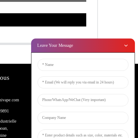
Leave Your Message
Nous
Bulletins D'information
ivape.com
Entrez votre email et nous vous
enverrons les dernières informations sur
69891
les plans.
dustrielle
aoan,
Demande De Renseignements Maintenant
hine