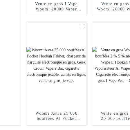
Vente en gros I Vape
Vente en gros
Woomi 20000 Vaper
Woomi 20000 W
Cigarette électronique
Vaper Cigar
jetable Chargeur de
électronique 
narguilé E Stylo Vape
Chargeur de n
Poche Narguilé
Stylo vape 
Vaporisateur Achats en
Narguilé Vapor
ligne Randm Vape --
Achats en lig
Mangue Pêche Pastèque
Vape -- Miam
Woomi Astra 25 000
Vente en gro
bouffées Al Pocket
20 000 bouff
Hookah Fakher, chargeur
5 % nicotine V
de narguilé électronique
E Hookah Ch