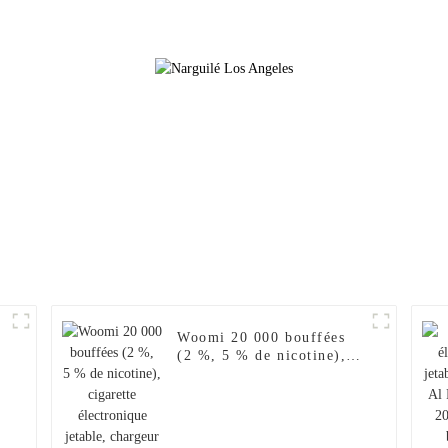
en gros, Geek Crown
Vaporisateur 
Vapers Bar, cigarette
Puff Fakher Ci
électronique jetable,
électronique je
achats en ligne, vente en
gros I Vape 
gros, je vape
Citron ro
0
Woomi 20 000 bouffées
(2 %, 5 % de nicotine),
cigarette électronique
jetable, chargeur pour
narguilé, saveur 2024, Al
Wape Puff Fakher, vente
en gros, stylo vape –