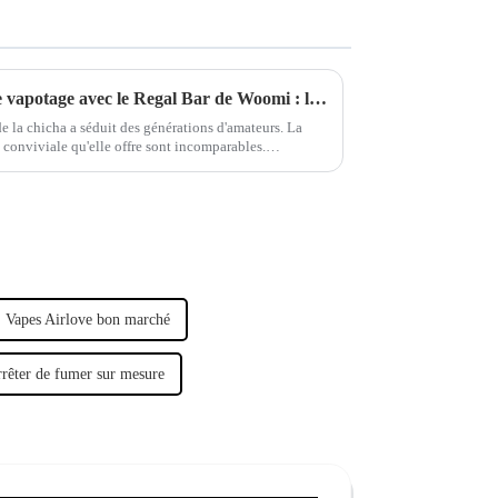
Améliorez votre expérience de vapotage avec le Regal Bar de Woomi : l'alternative ultime au narguilé
de la chicha a séduit des générations d'amateurs. La
e conviviale qu'elle offre sont incomparables.
 du vapotage évolue,…
Vapes Airlove bon marché
rêter de fumer sur mesure