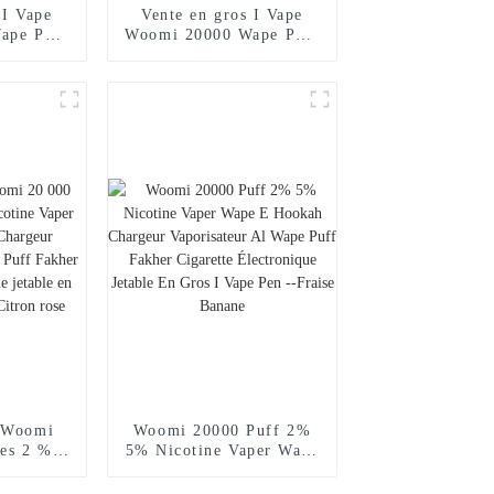
 I Vape
Vente en gros I Vape
ape Puff
Woomi 20000 Wape Puff
ette
Vaper Cigarette
jetable
électronique jetable E
arguilé
Hookah Chargeur Vape
Poche
Pen Pocket Hookah Prix
isateur
Vaporisateur Geek
ne Randm
Randm Vape Bar --
i Mint
Fraise Kiwi
s Woomi
Woomi 20000 Puff 2%
ées 2 %
5% Nicotine Vaper Wape
aper Wape
E Hookah Chargeur
argeur
Vaporisateur Al Wape