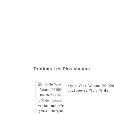
Produits Les Plus Vendus
Stylo Vape Woomi 20 00
bouffées (2 %, 5 % de
nicotine), version
améliorée (2024),
chargeur pour narguilé
électronique jetable Al
Wape Puff Fakher, saveur