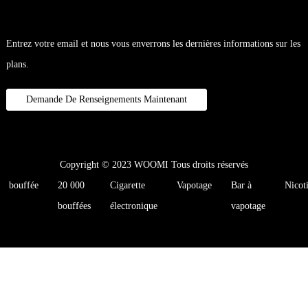
Entrez votre email et nous vous enverrons les dernières informations sur les
plans.
Demande De Renseignements Maintenant
Copyright © 2023 WOOMI Tous droits réservés
bouffée
20 000
Cigarette
Vapotage
Bar à
Nicot
bouffées
électronique
vapotage