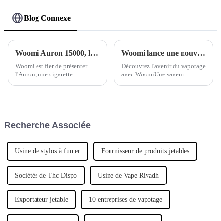
Blog Connexe
Woomi Auron 15000, la chicha jetable ultime
Woomi lance une nouvelle vape pour 2025
Woomi est fier de présenter
Découvrez l'avenir du vapotage
l'Auron, une cigarette
avec WoomiUne saveur
électronique jetable
inégalée, un design intelligent
révolutionnaire alliant
et une personnalisation ultime :
performances de pointe et
découvrez la vape jetable
design luxueux. Fabriquée
Woomi maintenant !
avec un extérieur en cuir et
Recherche Associée
métal haut de gamme,…
Usine de stylos à fumer
Fournisseur de produits jetables
Sociétés de Thc Dispo
Usine de Vape Riyadh
Exportateur jetable
10 entreprises de vapotage