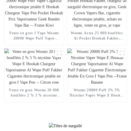
Randm Vape -- Miami Mint
en ligne Randm Vape --
Mangue Pêche Pastèque
Vente en gros I Vape Woomi
Woomi Astra 25 000 bouffées
20000 Wape Puff Vaper
Al Pocket Hookah Fakher,
Cigarette électronique jetable E
chargeur de narguilé
Hookah Chargeur Vape Pen
électronique en gros, Geek
Pocket Hookah Prix
Crown Vapers Bar, cigarette
Vaporisateur Geek Randm Vape
électronique jetable, achats en
Bar -- Fraise Kiwi
ligne, vente en gros, je vape
Vente en gros Woomi 20 000
Woomi 20000 Puff 2% 5%
bouffées 2 % 5 % nicotine
Nicotine Vaper Wape E Hookah
Vaper Wape E Hookah
Chargeur Vaporisateur Al
Chargeur Vaporisateur Al
Wape Puff Fakher Cigarette
Wape Puff Fakher Cigarette
Électronique Jetable En Gros I
électronique jetable en gros I
Vape Pen --Fraise Banane
Vape Pen -- Citron rose