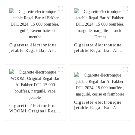
version améliorée
jetable, chargeur pour
(2024), chargeur pour
narguilé, saveur 2024,
narguilé électronique
Al Wape Puff Fakher,
jetable Al Wape Puff
vente en gros, stylo
Fakher, saveur pastèque
vape – Fraise et
glacée
mangue
Cigarette électronique
Cigarette électronique
jetable Regal Bar Al
jetable Regal Bar Al
Fakher DTL 2024,
Fakher DTL 2024,
15 000 bouffées,
15 000 bouffées,
narguilé, saveur baies
narguilé, narguilé –
et menthe
Lucid Dream
Cigarette électronique
Cigarette électronique
jetable Regal Bar Al
WOOMI Original Regal
Fakher DTL 2024,
Bar Al Fakher DTL
15 000 bouffées,
15 000 bouffées,
narguilé, cerise et
narguilé, vape jetable
framboise