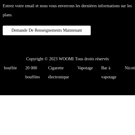
Entrez votre email et nous vous enverrons les dernières informations sur les
plans.
Demande De Renseignements Maintenant
Copyright © 2023 WOOMI Tous droits réservés
bouffée
20 000
Cigarette
Vapotage
Bar à
Nicot
bouffées
électronique
vapotage