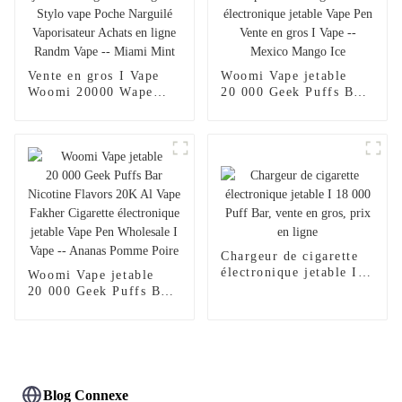
Vente en gros I Vape
Woomi Vape jetable
Woomi 20000 Wape
20 000 Geek Puffs Bar
Puff Vaper Cigarette
Nicotine Flavors
électronique jetable
20 000 Al Vape Fakher
Chargeur de narguilé
Cigarette électronique
Stylo vape Poche
jetable Vape Pen Vente
Narguilé Vaporisateur
en gros I Vape --
Achats en ligne Randm
Mexico Mango Ice
Vape -- Miami Mint
Chargeur de cigarette
électronique jetable I
Woomi Vape jetable
18 000 Puff Bar, vente
20 000 Geek Puffs Bar
en gros, prix en ligne
Nicotine Flavors 20K
Al Vape Fakher
Cigarette électronique
jetable Vape Pen
Wholesale I Vape --
Ananas Pomme Poire
Blog Connexe