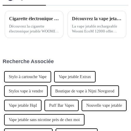
Cigarette électronique WOOMI : la cigarette électronique jetable Lava Plus pour un avenir plus propre et plus sain
Découvrez la vape jetable rechargeable Woomi EcoM 12000
Découvrez la cigarette
La vape jetable rechargeable
électronique jetable WOOMI
Woomi EcoM 12000 offre
Lava Plus : la voie vers un
jusqu'à 12 000 bouffées avec
avenir plus propre et plus sain.
une capacité de 12 ml et une
Profitez du confort ultime d'une
batterie de 650 mAh. Son
cigarette électronique jetable
système innovant de séparation
de haute qualité. Commandez
d'huile garantit une saveur
Recherche Associée
dès maintenant et lancez-
pure, tandis que le réglage de la
vous…
température permet de régler la
température de la vape.
Stylo à cartouche Vape
Vape jetable Extrax
Stylos vape à vendre
Boutique de vape à Nijni Novgorod
Vape jetable Hqd
Puff Bar Vapes
Nouvelle vape jetable
Vape jetable sans nicotine près de chez moi