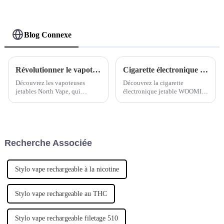
narguilé E Stylo Vape
Vaper Puff Vape Pen
Poche Narguilé
Capacité 30 ml Vape
Vaporisateur Achats en
ligne Randm Vape --
Blog Connexe
Mangue Pêche Pastèque
Révolutionner le vapotage avec les cigarettes électroniques jetables Woomi North : un changement radical pour la communauté du vapotage
Cigarette électronique WOOMI : la cigarette électronique jetable Lava Plus pour un avenir plus propre et plus sain
Découvrez les vapoteuses
Découvrez la cigarette
jetables North Vape, qui
électronique jetable WOOMI
révolutionnent l'expérience de
Lava Plus : la voie vers un
vapotage et établissent une
avenir plus propre et plus sain.
nouvelle norme pour la
Profitez du confort ultime d'une
communauté des vapoteurs.
cigarette électronique jetable
Ces vapoteuses jetables
de haute qualité. Commandez
Recherche Associée
révolutionnaires offrent un
dès maintenant et lancez-
confort inégalé…
vous…
Stylo vape rechargeable à la nicotine
Stylo vape rechargeable au THC
Stylo vape rechargeable filetage 510