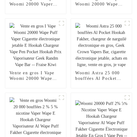
Woomi 20000 Vaper
Woomi 20000 Wape
Cigarette électronique
Puff Vaper Cigarette
jetable Chargeur de
électronique jetable
narguilé E Stylo Vape
Chargeur de narguilé
Poche Narguilé
Stylo vape Poche
Vaporisateur Achats en
Narguilé Vaporisateur
ligne Randm Vape --
Achats en ligne Randm
Mangue Pêche Pastèque
Vape -- Miami Mint
Vente en gros I Vape
Woomi Astra 25 000
Woomi 20000 Wape
bouffées Al Pocket
Puff Vaper Cigarette
Hookah Fakher,
électronique jetable E
chargeur de narguilé
Hookah Chargeur Vape
électronique en gros,
Pen Pocket Hookah
Geek Crown Vapers
Prix Vaporisateur Geek
Bar, cigarette
Randm Vape Bar --
électronique jetable,
Fraise Kiwi
achats en ligne, vente
en gros, je vape