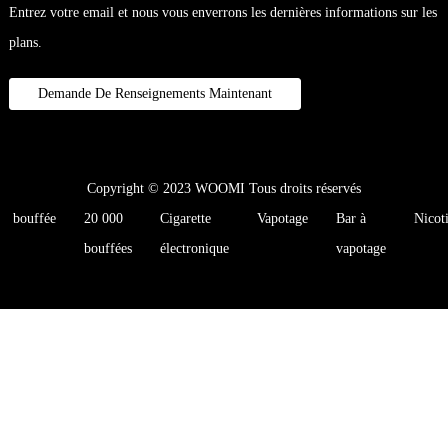
Entrez votre email et nous vous enverrons les dernières informations sur les
plans.
Demande De Renseignements Maintenant
Copyright © 2023 WOOMI Tous droits réservés
bouffée
20 000
Cigarette
Vapotage
Bar à
Nicot
bouffées
électronique
vapotage