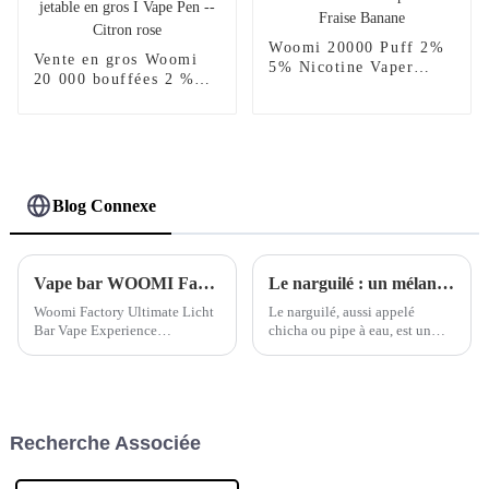
Woomi 20000 Puff 2%
Vente en gros Woomi
5% Nicotine Vaper
20 000 bouffées 2 %
Wape E Hookah
5 % nicotine Vaper
Chargeur Vaporisateur
Wape E Hookah
Al Wape Puff Fakher
Chargeur Vaporisateur
Cigarette Électronique
Al Wape Puff Fakher
Jetable En Gros I Vape
Cigarette électronique
Pen --Fraise Banane
jetable en gros I Vape
Blog Connexe
Pen -- Citron rose
Vape bar WOOMI Factory Juipter 8000
Le narguilé : un mélange de tradition et de style de vie moderne
Woomi Factory Ultimate Licht
Le narguilé, aussi appelé
Bar Vape Experience
chicha ou pipe à eau, est un
Description : Vivez la sensation
accessoire traditionnel
de vapotage ultime avec la
originaire du Moyen-Orient et
dernière vape Licht Bar de
d'Asie du Sud. Il offre une
Woomi Factory, conçue pour
expérience conviviale et
offrir des v...
savoureuse, avec une variété de
Recherche Associée
tabacs et de saveurs.