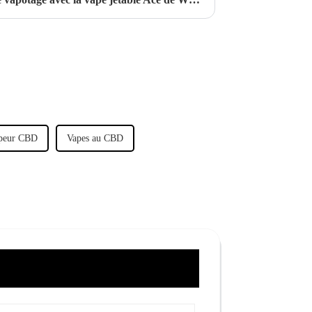
peur CBD
Vapes au CBD