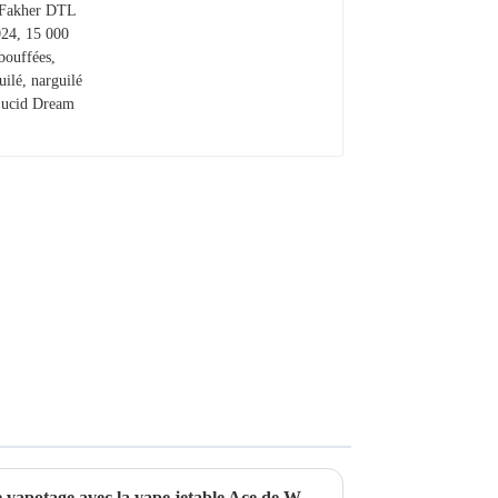
bouffées, narguilé,
narguilé – Lucid Dream
Améliorez votre expérience de vapotage avec la vape jetable Ace de WOOMI