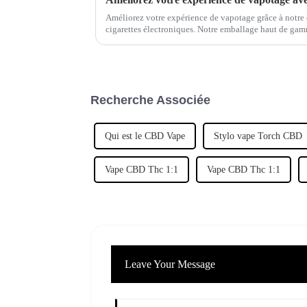
Améliorez votre expérience de vapotage grâce à notre 
cigarettes électroniques. Notre emballage haut de gam
vos produits, mais garantit également praticité et prote
Recherche Associée
Qui est le CBD Vape
Stylo vape Torch CBD
Vape CBD Thc 1:1
Vape CBD Thc 1:1
Leave Your Message