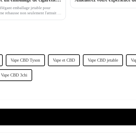
élégant emballage jetable pour
me rehausse non seulement l'attrait de
ction.
Vape CBD Tyson
Vape et CBD
Vape CBD jetable
Va
Vape CBD 3chi