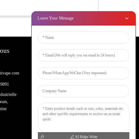
Leave Your Message
Nous
Bulletins D'information
ivape.com
Entrez votre email et nous vous
enverrons les dernières informations sur
69891
les plans.
dustrielle
aoan,
Demande De Renseignements Maintenant
hine
AI Helps Write