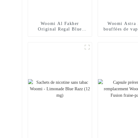
Woomi Al Fakher
Woomi Astra 
Original Regal Blue
bouffées de vap
Razz Limonade Vape
– Raisin g
jetable 15 000 bouffées