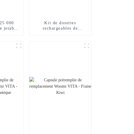
25 000
Kit de dosettes
e jetable
rechargeables de
lacé
remplacement Woomi
ECOM 24000 – Glace
pastèque