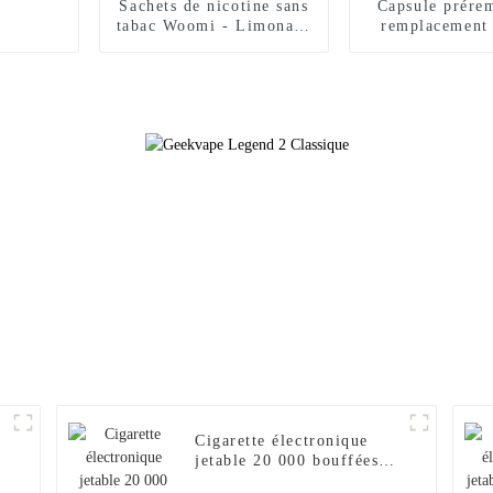
Sachets de nicotine sans
Capsule prére
tabac Woomi - Limonade
remplacement
Blue Razz (12 mg)
VITA - Fusion
pastèqu
Cigarette électronique
jetable 20 000 bouffées
(2024) - Chargeur de