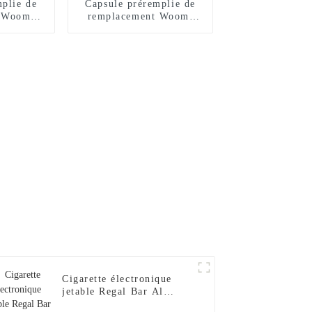
mplie de
Capsule préremplie de
 Woomi
remplacement Woomi
 fraise-
VITA - Fraise Kiwi
e
Cigarette électronique
jetable Regal Bar Al
Fakher DTL 2024, 15 000