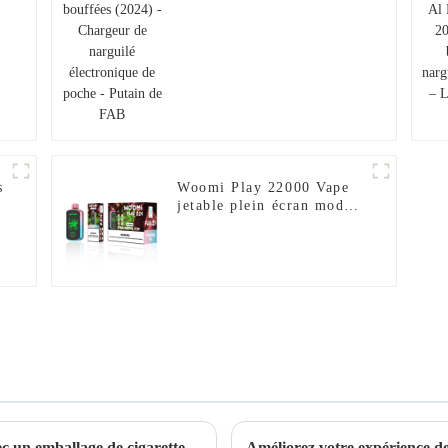
narguilé électronique de
poche - Putain de FAB
s
Woomi Play 22000 Vape
jetable plein écran mode
turbo – Glace pastèque
Améliorez votre expérience de vapotage avec un emballage de cigarette électronique jetable élégant