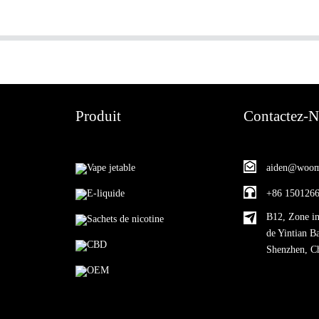
Produit
Contactez-
Vape jetable
aiden@woom
E-liquide
+86 150126
B12, Zone in
Sachets de nicotine
de Yintian B
CBD
Shenzhen, C
OEM