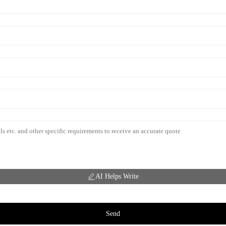
AI Helps Write
Send