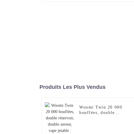
Produits Les Plus Vendus
Woomi Twin 20 000
bouffées, double
réservoir, double saveur,
vape jetable : pastèque
glacée et fraise glacée