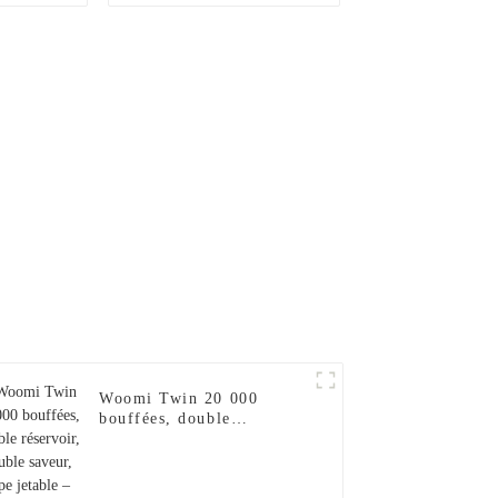
– Menthe
vape jetable – Bubble
n glacée
Gum + Myrtille
Woomi Twin 20 000
bouffées, double
réservoir, double saveur,
vape jetable – Menthe
glacée + Citron glacée