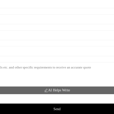
AI Helps Write
Send