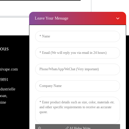
Leave Your Message
Nous
Bulletins D'information
ivape.com
Entrez votre email et nous vous
enverrons les dernières informations sur
69891
les plans.
dustrielle
aoan,
Demande De Renseignements Maintenant
hine
AI Helps Write