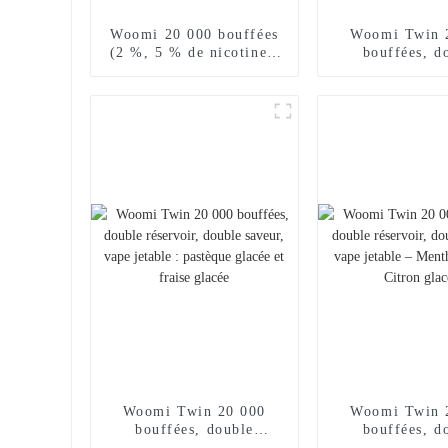
Woomi 20 000 bouffées
Woomi Twin 
(2 %, 5 % de nicotine),
bouffées, d
cigarette électronique
réservoir, doubl
jetable, chargeur pour
vape jetable –
narguilé, saveur 2024,
glacée + Pastèq
Al Wape Puff Fakher,
vente en gros, stylo vape
– Fraise et mangue
Woomi Twin 20 000
Woomi Twin 
bouffées, double
bouffées, d
réservoir, double saveur,
réservoir, doubl