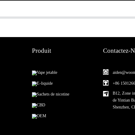
Produit
Contactez-
Vape jetable
aiden@woom
E-liquide
+86 150126
B12, Zone in
Sachets de nicotine
de Yintian B
CBD
Shenzhen, C
OEM