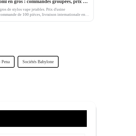
Stylos à vapotage jetables Woomi en gros : commandes groupées, prix direct usine et livraison rapide dans le monde entier
ros de stylos vape jetables. Prix d'usine
 commande de 100 pièces, livraison internationale en
n SGS. Commandez dès maintenant !
b Pena
Sociétés Babylone