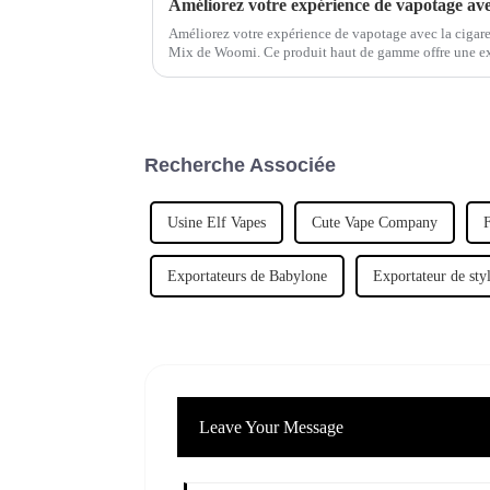
Améliorez votre expérience de vapotage avec la cigare
Mix de Woomi. Ce produit haut de gamme offre une ex
satisfaisante, offrant aux passionnés confort et praticité
Recherche Associée
Usine Elf Vapes
Cute Vape Company
Exportateurs de Babylone
Exportateur de sty
Leave Your Message