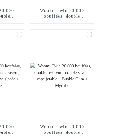
20 000
Woomi Twin 20 000
ouble
bouffées, double
e saveur,
réservoir, double saveur,
 Fraise
vape jetable – Glace au
ue glacée
cassis et glace au raisin
20 000
Woomi Twin 20 000
ouble
bouffées, double
e saveur,
réservoir, double saveur,