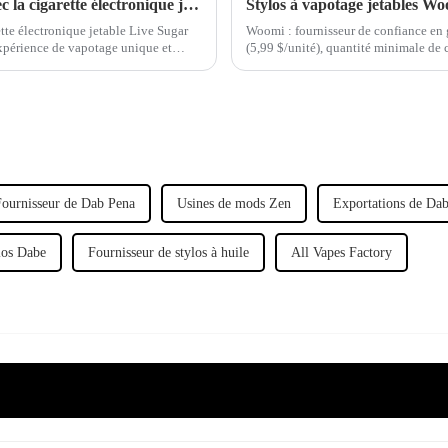
Améliorez votre expérience de vapotage avec la cigarette électronique jetable Live Sugar Mix de Woomi
tte électronique jetable Live Sugar
Woomi : fournisseur de confiance en g
périence de vapotage unique et
(5,99 $/unité), quantité minimale de
.
7 jours. Marque OEM et certificatio
Fournisseur de Dab Pena
Usines de mods Zen
Exportations de Da
los Dabe
Fournisseur de stylos à huile
All Vapes Factory