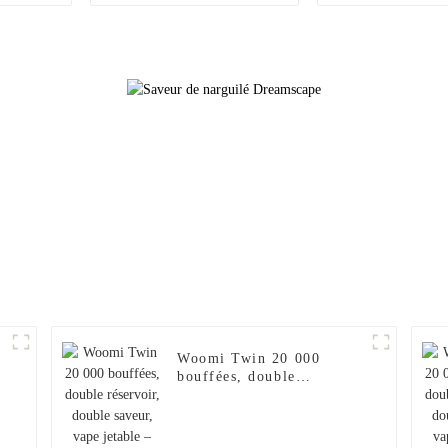
vape jetable : pastèque
vape jetable 
glacée et fraise glacée
glacée + Citro
Woomi Twin 20 000
bouffées, double
réservoir, double saveur,
vape jetable – Pastèque +
Mangue