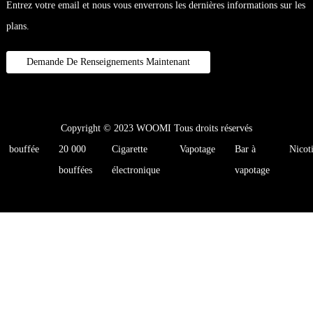
Entrez votre email et nous vous enverrons les dernières informations sur les
plans.
Demande De Renseignements Maintenant
Copyright © 2023 WOOMI Tous droits réservés
bouffée
20 000
Cigarette
Vapotage
Bar à
Nicot
bouffées
électronique
vapotage