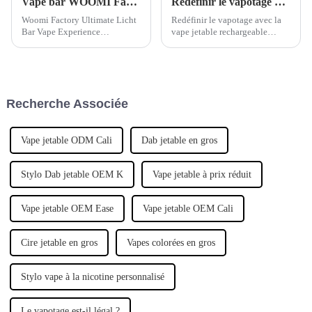
Vape bar WOOMI Factory Juipter 8000
Redéfinir le vapotage avec la vape jetable rechargeable Woomi
Woomi Factory Ultimate Licht
Redéfinir le vapotage avec la
Bar Vape Experience
vape jetable rechargeable
Description : Vivez la sensation
Woomi. Notre vape jetable
de vapotage ultime avec la
rechargeable innovante offre
dernière vape Licht Bar de
une solution de vapotage
Woomi Factory, conçue pour
pratique et durable. Axée sur la
offrir des v...
qualité et la performance,…
Recherche Associée
Vape jetable ODM Cali
Dab jetable en gros
Stylo Dab jetable OEM K
Vape jetable à prix réduit
Vape jetable OEM Ease
Vape jetable OEM Cali
Cire jetable en gros
Vapes colorées en gros
Stylo vape à la nicotine personnalisé
Le vapotage est-il légal ?