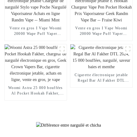
Mangue Pêche Pastèque
Vente en gros I Vape Woomi
Vente en gros I Vape Woomi
20000 Wape Puff Vaper
20000 Wape Puff Vaper
Cigarette électronique jetable
Cigarette électronique jetable E
Chargeur de narguilé Stylo
Hookah Chargeur Vape Pen
vape Poche Narguilé
Pocket Hookah Prix
Vaporisateur Achats en ligne
Vaporisateur Geek Randm Vape
Randm Vape -- Miami Mint
Bar -- Fraise Kiwi
Cigarette électronique jetable
Regal Bar Al Fakher DTL
2024, 15 000 bouffées,
Woomi Astra 25 000 bouffées
narguilé, saveur baies et
Al Pocket Hookah Fakher,
menthe
chargeur de narguilé
électronique en gros, Geek
Crown Vapers Bar, cigarette
électronique jetable, achats en
ligne, vente en gros, je vape