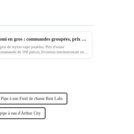
Stylos à vapotage jetables Woomi en gros : commandes groupées, prix direct usine et livraison rapide dans le monde entier
ros de stylos vape jetables. Prix d'usine
 commande de 100 pièces, livraison internationale en
n SGS. Commandez dès maintenant !
Pipe à eau Fusil de chasse Rust Labs
pipe à eau d'Arthur City