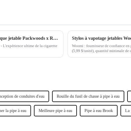
L'expérience ultime de la cigarette électronique jetable Packwoods x Runtz
- L'expérience ultime de la cigarette
Woomi : fournisseur de confiance en g
(5,99 $/unité), quantité minimale de
7 jours. Marque OEM et certificatio
ception de conduites d'eau
Rouille du fusil de chasse à pipe à eau
er la pipe à eau
Meilleure pipe à eau
Pipe à eau Brook
La 