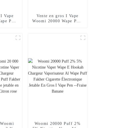
 I Vape
Vente en gros I Vape
ape Puff
Woomi 20000 Wape Puff
ette
Vaper Cigarette
jetable
électronique jetable E
arguilé
Hookah Chargeur Vape
Poche
Pen Pocket Hookah Prix
isateur
Vaporisateur Geek
ne Randm
Randm Vape Bar --
i Mint
Fraise Kiwi
s Woomi
Woomi 20000 Puff 2%