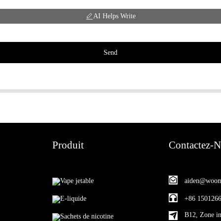
AI Helps Write
Send
Produit
Contactez-
Vape jetable
aiden@woom
E-liquide
+86 150126
B12, Zone in
Sachets de nicotine