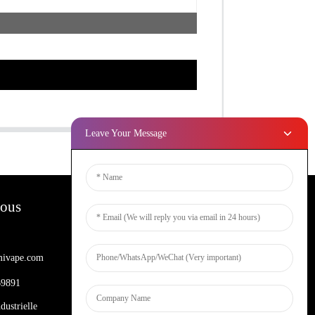
Leave Your Message
Nous
Bulletins D'information
ivape.com
Entrez votre email et nous vous
enverrons les dernières informations sur
69891
les plans.
dustrielle