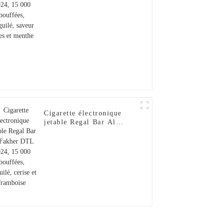
baies et menthe
Cigarette électronique
jetable Regal Bar Al
Fakher DTL 2024, 15 000
bouffées, narguilé, cerise
et framboise