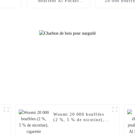
bouffées Al Pocket
20 000 bouff
Hookah Fakher, chargeur
5 % nicotine V
de narguilé électronique
E Hookah Ch
en gros, Geek Crown
Vaporisateur 
Vapers Bar, cigarette
Puff Fakher Ci
électronique jetable,
électronique je
achats en ligne, vente en
gros I Vape 
gros, je vape
Citron ro
0
Woomi 20 000 bouffées
(2 %, 5 % de nicotine),
cigarette électronique
jetable, chargeur pour