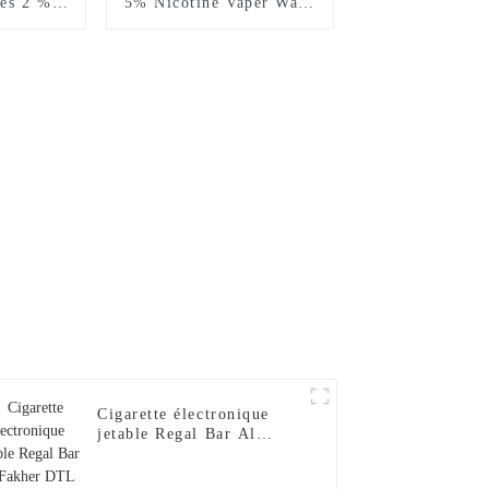
ées 2 %
5% Nicotine Vaper Wape
aper Wape
E Hookah Chargeur
argeur
Vaporisateur Al Wape
Al Wape
Puff Fakher Cigarette
garette
Électronique Jetable En
table en
Gros I Vape Pen --Fraise
Pen --
Banane
se
Cigarette électronique
jetable Regal Bar Al
Fakher DTL 2024, 15 000
bouffées, narguilé, saveur