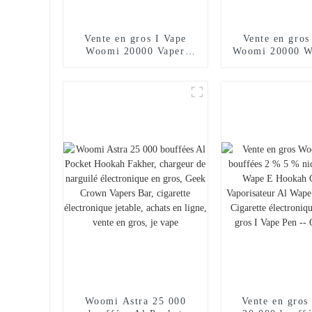
Vente en gros I Vape
Vente en gros
Woomi 20000 Vaper
Woomi 20000 W
Cigarette électronique
Vaper Cigar
jetable Chargeur de
électronique 
narguilé E Stylo Vape
Chargeur de n
Poche Narguilé
Stylo vape 
Vaporisateur Achats en
Narguilé Vapor
ligne Randm Vape --
Achats en lig
Mangue Pêche Pastèque
Vape -- Miam
Woomi Astra 25 000
Vente en gro