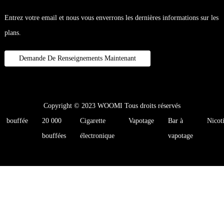
Entrez votre email et nous vous enverrons les dernières informations sur les
plans.
Demande De Renseignements Maintenant
Copyright © 2023 WOOMI Tous droits réservés
bouffée
20 000
Cigarette
Vapotage
Bar à
Nicot
bouffées
électronique
vapotage