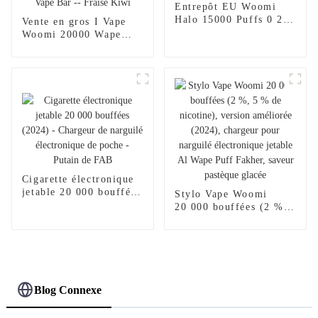
Entrepôt EU Woomi
Halo 15000 Puffs 0 2 5
Vente en gros I Vape
Nicotine Vape Multi
Woomi 20000 Wape
Flavors Vape Puff
Puff Vaper Cigarette
Stylo Vape Jetable En
électronique jetable E
Gros E Cigarette
Hookah Chargeur Vape
Pen Pocket Hookah
Prix Vaporisateur Geek
Randm Vape Bar --
Fraise Kiwi
Cigarette électronique
jetable 20 000 bouffées
Stylo Vape Woomi
(2024) - Chargeur de
20 000 bouffées (2 %,
narguilé électronique
5 % de nicotine),
de poche - Putain de
version améliorée
FAB
(2024), chargeur pour
narguilé électronique
jetable Al Wape Puff
Fakher, saveur pastèque
Blog Connexe
glacée