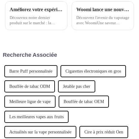
Améliorez votre expérience de vapotage avec la cigarette électronique jetable Blue Raspberry de Woomi
Woomi lance une nouvelle vape pour 2025
Découvrez notre dernier
Découvrez l'avenir du vapotage
produit sur le marché : la
avec WoomiUne saveur
nouvelle cigarette électronique
inégalée, un design intelligent
jetable à la myrtille. Ce produit
et une personnalisation ultime :
innovant offre une expérience
découvrez la vape jetable
de vapotage rafraîchissante et
Woomi maintenant !
délicieuse, établissant une
Recherche Associée
nouvelle norme en matière de
vapotage.
Barre Puff personnalisée
Cigarettes électroniques en gros
Bouffée de tabac ODM
Jetable pas cher
Meilleure ligue de vape
Bouffée de tabac OEM
Les meilleures vapes aux fruits
Actualités sur la vape personnalisée
Cire à prix réduit Oen