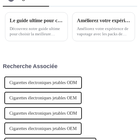
Le guide ultime pour choisir la meilleure cigarette électronique Light Bar
Améliorez votre expérience de vapotage avec les packs de vapotage THC jetables innovants de WOOMI
Découvrez notre guide ultime
Améliorez votre expérience de
pour choisir la meilleure
vapotage avec les packs de
cigarette électronique Light
vape jetables au THC
Bar pour votre plaisir de
innovants de WOOMI.
vapotage. Obtenez des
Améliorez votre satisfaction
informations précieuses pour
grâce à ces packs de vape
faire un choix éclairé et
jetables de haute qualité,
Recherche Associée
améliorer votre expérience de
pratiques et élégants. Vivez
vapotage.
l'expérience ultime…
Cigarettes électroniques jetables ODM
Cigarettes électroniques jetables OEM
Cigarettes électroniques jetables ODM
Cigarettes électroniques jetables OEM