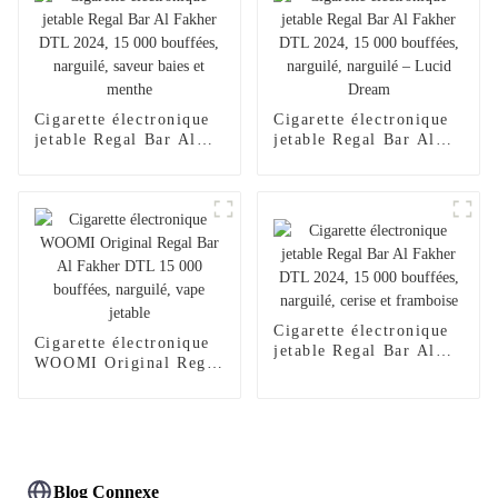
jetable Al Wape Puff
vente en gros, stylo
Fakher, saveur pastèque
vape – Fraise et
glacée
mangue
Cigarette électronique
Cigarette électronique
jetable Regal Bar Al
jetable Regal Bar Al
Fakher DTL 2024,
Fakher DTL 2024,
15 000 bouffées,
15 000 bouffées,
narguilé, saveur baies
narguilé, narguilé –
et menthe
Lucid Dream
Cigarette électronique
Cigarette électronique
jetable Regal Bar Al
WOOMI Original Regal
Fakher DTL 2024,
Bar Al Fakher DTL
15 000 bouffées,
15 000 bouffées,
narguilé, cerise et
narguilé, vape jetable
framboise
Blog Connexe