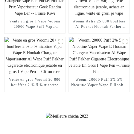
Vente en gros I Vape Woomi
Woomi Astra 25 000 bouffées
20000 Wape Puff Vaper
Al Pocket Hookah Fakher,
Cigarette électronique jetable E
chargeur de narguilé
Hookah Chargeur Vape Pen
électronique en gros, Geek
Pocket Hookah Prix
Crown Vapers Bar, cigarette
Vaporisateur Geek Randm Vape
électronique jetable, achats en
Bar -- Fraise Kiwi
ligne, vente en gros, je vape
Vente en gros Woomi 20 000
Woomi 20000 Puff 2% 5%
bouffées 2 % 5 % nicotine
Nicotine Vaper Wape E Hookah
Vaper Wape E Hookah
Chargeur Vaporisateur Al
Chargeur Vaporisateur Al
Wape Puff Fakher Cigarette
Wape Puff Fakher Cigarette
Électronique Jetable En Gros I
électronique jetable en gros I
Vape Pen --Fraise Banane
Vape Pen -- Citron rose