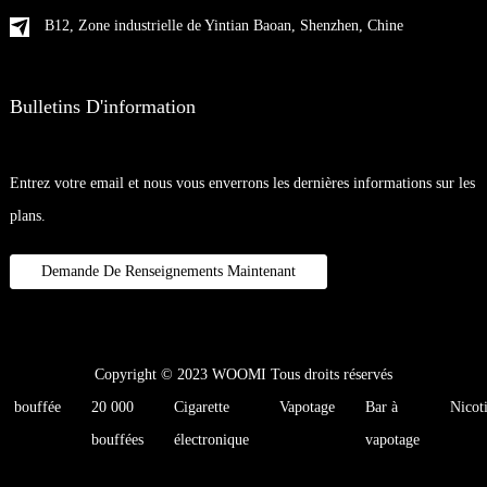
B12, Zone industrielle de Yintian Baoan, Shenzhen, Chine
Bulletins D'information
Entrez votre email et nous vous enverrons les dernières informations sur les
plans.
Demande De Renseignements Maintenant
Copyright © 2023 WOOMI Tous droits réservés
bouffée
20 000
Cigarette
Vapotage
Bar à
Nicot
bouffées
électronique
vapotage