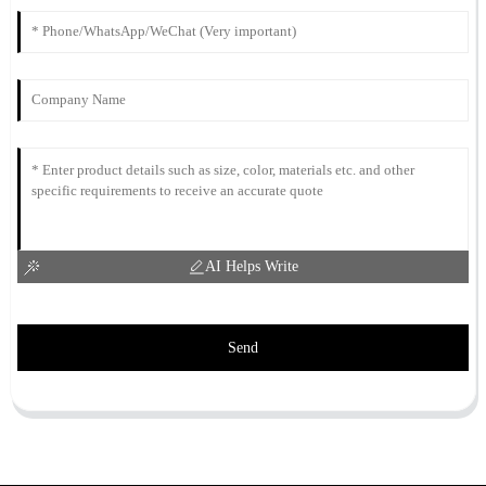
AI Helps Write
Send