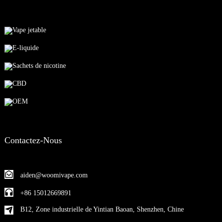
Vape jetable
E-liquide
Sachets de nicotine
CBD
OEM
Contactez-Nous
aiden@woomivape.com
+86 15012669891
B12, Zone industrielle de Yintian Baoan, Shenzhen, Chine