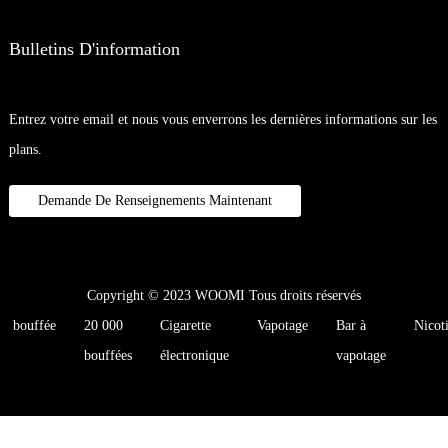
Bulletins D'information
Entrez votre email et nous vous enverrons les dernières informations sur les
plans.
Demande De Renseignements Maintenant
Copyright © 2023 WOOMI Tous droits réservés
bouffée
20 000
Cigarette
Vapotage
Bar à
Nicot
bouffées
électronique
vapotage