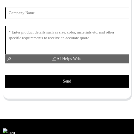
AI Helps Write
Send