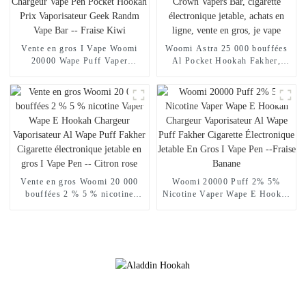
Vente en gros I Vape Woomi
Woomi Astra 25 000 bouffées
20000 Wape Puff Vaper
Al Pocket Hookah Fakher,
Cigarette électronique jetable E
chargeur de narguilé
Hookah Chargeur Vape Pen
électronique en gros, Geek
Pocket Hookah Prix
Crown Vapers Bar, cigarette
Vaporisateur Geek Randm Vape
électronique jetable, achats en
Bar -- Fraise Kiwi
ligne, vente en gros, je vape
Vente en gros Woomi 20 000
Woomi 20000 Puff 2% 5%
bouffées 2 % 5 % nicotine
Nicotine Vaper Wape E Hookah
Vaper Wape E Hookah
Chargeur Vaporisateur Al
Chargeur Vaporisateur Al
Wape Puff Fakher Cigarette
Wape Puff Fakher Cigarette
Électronique Jetable En Gros I
électronique jetable en gros I
Vape Pen --Fraise Banane
Vape Pen -- Citron rose