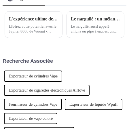
L'expérience ultime de la cigarette électronique jetable Packwoods x Runtz
Le narguilé : un mélange de tradition et de style de vie moderne
Libérez votre potentiel avec le
Le narguilé, aussi appelé
Jupiter 8000 de Woomi -
chicha ou pipe à eau, est un
L'expérience ultime de la
accessoire traditionnel
cigarette électronique jetable
originaire du Moyen-Orient et
Packwoods x Runtz
d'Asie du Sud. Il offre une
expérience conviviale et
savoureuse, avec une variété de
Recherche Associée
tabacs et de saveurs.
Exportateur de cylindres Vape
Exportateur de cigarettes électroniques Airlove
Fournisseur de cylindres Vape
Exportateur de liquide Wpuff
Exportateur de vape coloré