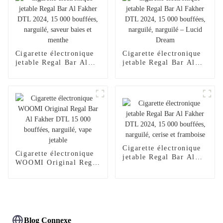
jetable Al Wape Puff
vente en gros, stylo
Fakher, saveur pastèque
vape – Fraise et
glacée
mangue
Cigarette électronique
Cigarette électronique
jetable Regal Bar Al
jetable Regal Bar Al
Fakher DTL 2024,
Fakher DTL 2024,
15 000 bouffées,
15 000 bouffées,
narguilé, saveur baies
narguilé, narguilé –
et menthe
Lucid Dream
Cigarette électronique
Cigarette électronique
jetable Regal Bar Al
WOOMI Original Regal
Fakher DTL 2024,
Bar Al Fakher DTL
15 000 bouffées,
15 000 bouffées,
narguilé, cerise et
narguilé, vape jetable
framboise
Blog Connexe