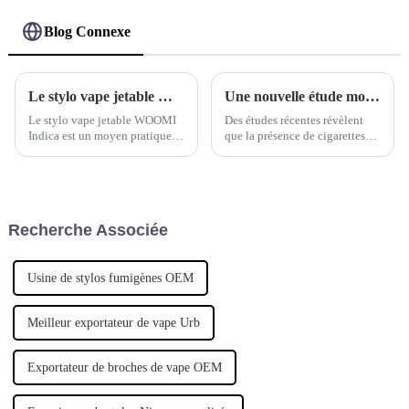
Blog Connexe
Le stylo vape jetable WOOMI Indica
Une nouvelle étude montre que les cigarettes électroniques peuvent augmenter le taux de réussite du sevrage tabagique de 76 %.
Le stylo vape jetable WOOMI
Des études récentes révèlent
Indica est un moyen pratique et
que la présence de cigarettes
discret de profiter des bienfaits
électroniques dans les hôpitaux
des variétés Indica. Avec son
améliore les taux d'arrêt du
design élégant et ses
tabac, offrant ainsi de l'espoir
fonctionnalités intuitives, ce
aux fumeurs. Mots-clés :
stylo vape jetable offre une
cigarettes électroniques,
Recherche Associée
expérience de vape agréable.
vapotage, sevrage tabagique,
impact sur la santé,
intervention hospitalière.
Usine de stylos fumigènes OEM
Meilleur exportateur de vape Urb
Exportateur de broches de vape OEM