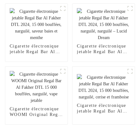
version améliorée
jetable, chargeur pour
(2024), chargeur pour
narguilé, saveur 2024,
narguilé électronique
Al Wape Puff Fakher,
jetable Al Wape Puff
vente en gros, stylo
Fakher, saveur pastèque
vape – Fraise et
glacée
mangue
Cigarette électronique
Cigarette électronique
jetable Regal Bar Al
jetable Regal Bar Al
Fakher DTL 2024,
Fakher DTL 2024,
15 000 bouffées,
15 000 bouffées,
narguilé, saveur baies
narguilé, narguilé –
et menthe
Lucid Dream
Cigarette électronique
Cigarette électronique
jetable Regal Bar Al
WOOMI Original Regal
Fakher DTL 2024,
Bar Al Fakher DTL
15 000 bouffées,
15 000 bouffées,
narguilé, cerise et
narguilé, vape jetable
framboise