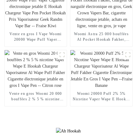
Randm Vape -- Miami Mint
en ligne Randm Vape --
Mangue Pêche Pastèque
Vente en gros I Vape Woomi
Woomi Astra 25 000 bouffées
20000 Wape Puff Vaper
Al Pocket Hookah Fakher,
Cigarette électronique jetable E
chargeur de narguilé
Hookah Chargeur Vape Pen
électronique en gros, Geek
Pocket Hookah Prix
Crown Vapers Bar, cigarette
Vaporisateur Geek Randm Vape
électronique jetable, achats en
Bar -- Fraise Kiwi
ligne, vente en gros, je vape
Vente en gros Woomi 20 000
Woomi 20000 Puff 2% 5%
bouffées 2 % 5 % nicotine
Nicotine Vaper Wape E Hookah
Vaper Wape E Hookah
Chargeur Vaporisateur Al
Chargeur Vaporisateur Al
Wape Puff Fakher Cigarette
Wape Puff Fakher Cigarette
Électronique Jetable En Gros I
électronique jetable en gros I
Vape Pen --Fraise Banane
Vape Pen -- Citron rose