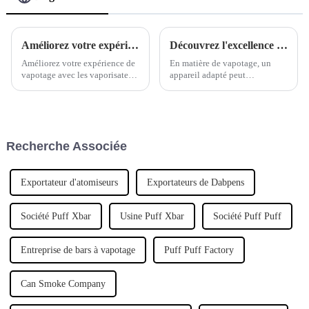
Améliorez votre expérience de vapotage avec les Airlove Vapes de Woomi
Découvrez l'excellence de Woomi Regal Bar : Vapes jetables DTL 15 000 bouffées
Améliorez votre expérience de
En matière de vapotage, un
vapotage avec les vaporisateurs
appareil adapté peut
Airlove de Woomi. Découvrez
considérablement améliorer
l'alliance parfaite entre style,
votre expérience. Découvrez
performance et praticité.
les vapoteuses jetables Woomi
Découvrez dès aujourd'hui
15 000 bouffées, conçues pour
notre gamme de produits de
les vapoteurs expérimentés
Recherche Associée
vapotage haut de gamme.
comme pour les débutants.
Exportateur d'atomiseurs
Exportateurs de Dabpens
Société Puff Xbar
Usine Puff Xbar
Société Puff Puff
Entreprise de bars à vapotage
Puff Puff Factory
Can Smoke Company