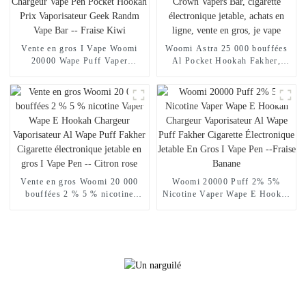
Vente en gros I Vape Woomi
Woomi Astra 25 000 bouffées
20000 Wape Puff Vaper
Al Pocket Hookah Fakher,
Cigarette électronique jetable E
chargeur de narguilé
Hookah Chargeur Vape Pen
électronique en gros, Geek
Pocket Hookah Prix
Crown Vapers Bar, cigarette
Vaporisateur Geek Randm Vape
électronique jetable, achats en
Bar -- Fraise Kiwi
ligne, vente en gros, je vape
Vente en gros Woomi 20 000
Woomi 20000 Puff 2% 5%
bouffées 2 % 5 % nicotine
Nicotine Vaper Wape E Hookah
Vaper Wape E Hookah
Chargeur Vaporisateur Al
Chargeur Vaporisateur Al
Wape Puff Fakher Cigarette
Wape Puff Fakher Cigarette
Électronique Jetable En Gros I
électronique jetable en gros I
Vape Pen --Fraise Banane
Vape Pen -- Citron rose