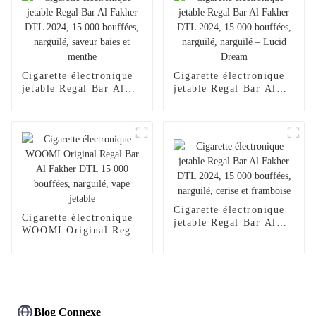
jetable Al Wape Puff
vente en gros, stylo
Fakher, saveur pastèque
vape – Fraise et
glacée
mangue
Cigarette électronique
Cigarette électronique
jetable Regal Bar Al
jetable Regal Bar Al
Fakher DTL 2024,
Fakher DTL 2024,
15 000 bouffées,
15 000 bouffées,
narguilé, saveur baies
narguilé, narguilé –
et menthe
Lucid Dream
Cigarette électronique
Cigarette électronique
jetable Regal Bar Al
WOOMI Original Regal
Fakher DTL 2024,
Bar Al Fakher DTL
15 000 bouffées,
15 000 bouffées,
narguilé, cerise et
narguilé, vape jetable
framboise
Blog Connexe