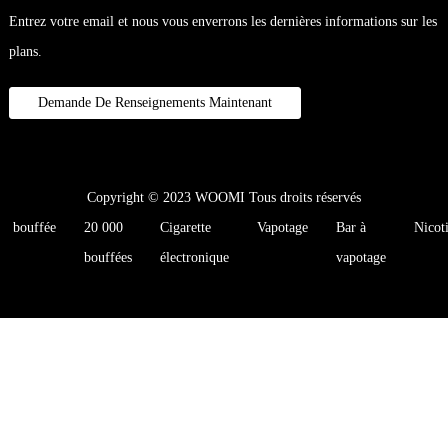
Entrez votre email et nous vous enverrons les dernières informations sur les
plans.
Demande De Renseignements Maintenant
Copyright © 2023 WOOMI Tous droits réservés
bouffée
20 000
Cigarette
Vapotage
Bar à
Nicot
bouffées
électronique
vapotage